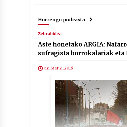
Hurrengo podcasta
Zebrabidea
Aste honetako ARGIA: Nafarr
sufragista borrokalariak eta
az. Mar 2 , 2016