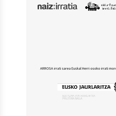
ARROSA irrati sarea Euskal Herri osoko irrati mor