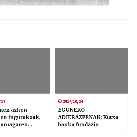
/17
2014/10/24
nen azken
EGUNEKO
ren ingurukoak,
ADIERAZPENAK: Kutxa
uruagaren
banku fundazio
k