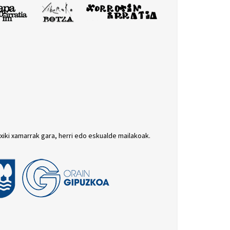
txiki xamarrak gara, herri edo eskualde mailakoak.