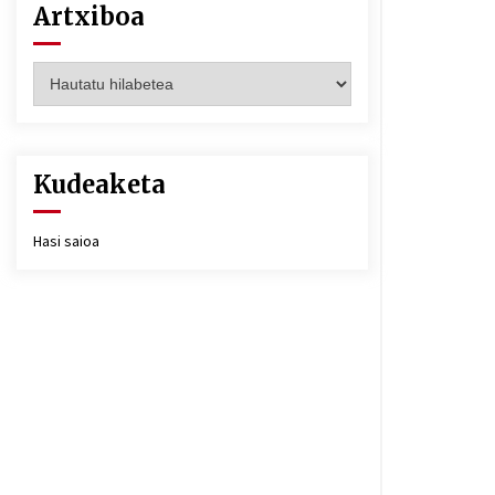
Artxiboa
Artxiboa
Kudeaketa
Hasi saioa