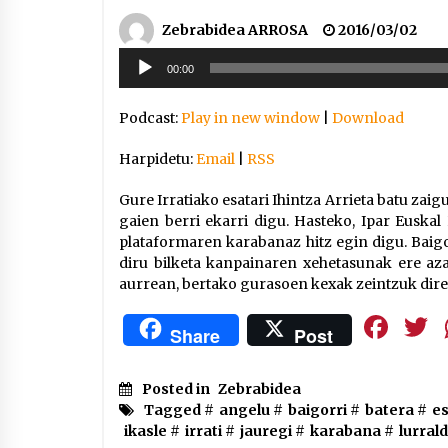
Zebrabidea ARROSA
2016/03/02
Soinu
00:00
erreproduzigailua
Podcast:
Play in new window
|
Download
Harpidetu:
Email
|
RSS
Gure Irratiako esatari Ihintza Arrieta batu zaigu
gaien berri ekarri digu. Hasteko, Ipar Euskal
plataformaren karabanaz hitz egin digu. Baigo
diru bilketa kanpainaren xehetasunak ere aza
aurrean, bertako gurasoen kexak zeintzuk di
Fa
Share
Post
Posted in
Zebrabidea
Tagged #
angelu
#
baigorri
#
batera
#
es
ikasle
#
irrati
#
jauregi
#
karabana
#
lurral