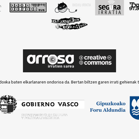
doxka baten elkarlanaren ondorioa da. Bertan biltzen garen irrati gehienak 