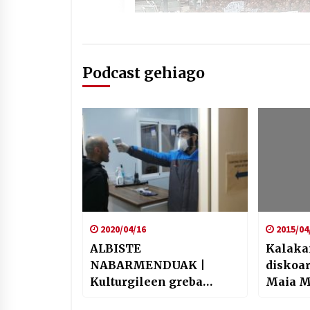
Podcast gehiago
2020/04/16
2015/04
ALBISTE
Kalaka
NABARMENDUAK |
diskoa
Kulturgileen greba
Maia M
digitala, prebentzio
eskuti