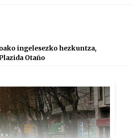
oako ingelesezko hezkuntza,
 Plazida Otaño