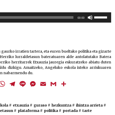
Erabili
00:00
gora/behera
gezi-
teklak
bolumena
igotzeko
edo
 gaurko irratien tartera, eta euren bueltako politika eta gizarte
jaisteko.
 Herriko lurraldetasun bateratuaren alde antolatutako Batera
rriko herritarrek
Etxauzia jauregia eskuratzeko abiatu duten
ldu dizkigu. Amaitzeko, Angeluko eskola ixteko arriskuaren
ren nabarmendu du.
cebook
Twitter
WhatsApp
Telegram
Line
Messenger
Email
Gmail
Share
kola
#
etxauzia
#
guraso
#
hezkuntza
#
ihintza arrieta
#
detasun
#
plataforma
#
politika
#
portada
#
tarte