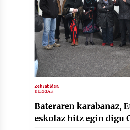
Arrosaren IX. Topaketak –
Mila esker guztioi!
2021/11/11
Segura irratian Arrosaren 20
urteez
2021/07/22
Hala Bedi irratiko Hizpidea
saioan Arrosaren 20 urteez
Zebrabidea
BERRIAK
2021/07/03
Bateraren karabanaz, E
eskolaz hitz egin digu 