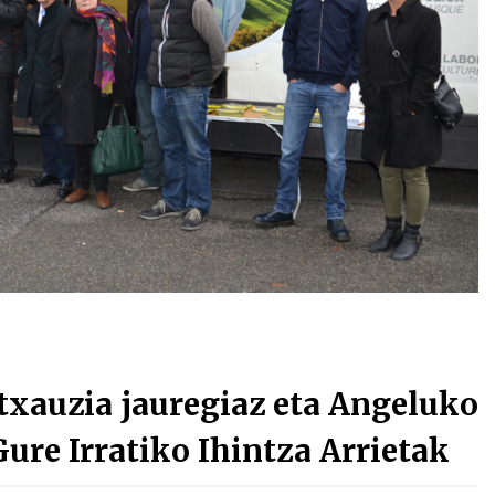
Arrosa sareko IX. topaketak!
2021/10/13
Arrosari buruzko erreportaia
2021/07/16
Zebrabidearen denboraldi
amaiera EHZtik
2021/07/01
txauzia jauregiaz eta Angeluko
Gure Irratiko Ihintza Arrietak