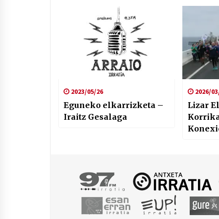
ezaren prebentzioa, eta
Amazoniako
deforestazioa
2023/05/26
2026/03
Eguneko elkarrizketa –
Lizar E
Iraitz Gesalaga
Korrik
Konexio