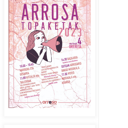
Azaroak 6 Iurretan Arrosa
sarearen IX. topaketak
2021/10/04
Berria egunkarian
elkarrizketa Arrosaren 20
urteez
2021/07/06
Arrosaren laburpen bideoa
Hamaika Telebistaren eskutik
2021/06/30