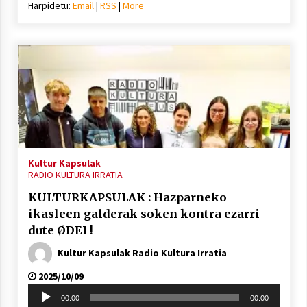
Harpidetu:
Email
|
RSS
|
More
Kultur Kapsulak
RADIO KULTURA IRRATIA
KULTURKAPSULAK : Hazparneko
ikasleen galderak soken kontra ezarri
dute ØDEI !
Kultur Kapsulak Radio Kultura Irratia
2025/10/09
Soinu
00:00
00:00
erreproduzigailua