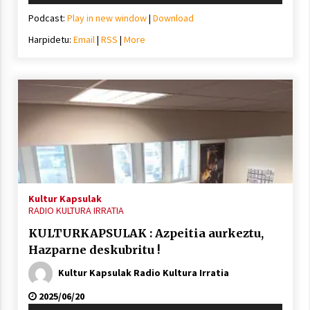
Podcast:
Play in new window
|
Download
Harpidetu:
Email
|
RSS
|
More
Kultur Kapsulak
RADIO KULTURA IRRATIA
KULTURKAPSULAK : Azpeitia aurkeztu,
Hazparne deskubritu !
Kultur Kapsulak Radio Kultura Irratia
2025/06/20
Soinu