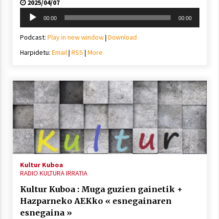
2025/04/07
Soinu
00:00
00:00
erreproduzigailua
Podcast:
Play in new window
|
Download
Harpidetu:
Email
|
RSS
|
More
Kultur Kuboa
RADIO KULTURA IRRATIA
Kultur Kuboa : Muga guzien gainetik +
Hazparneko AEKko « esnegainaren
esnegaina »