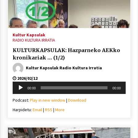
Arrosa sareko IX. topaketak!
2021/10/13
Kultur Kapsulak
Azaroak 6 Iurretan Arrosa sarearen
RADIO KULTURA IRRATIA
IX. topaketak
KULTURKAPSULAK: Hazparneko AEKko
2021/10/04
kronikariak … (1/2)
Kultur Kapsulak Radio Kultura Irratia
Segura irratian Arrosaren 20 urteez
2026/02/12
2021/07/22
Soinu
00:00
00:00
erreproduzigailua
Podcast:
Play in new window
|
Download
Harpidetu:
Email
|
RSS
|
More
Arrosari buruzko erreportaia
2021/07/16