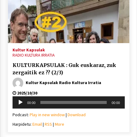
2021/07/01
Arrosaren laburpen bideoa Hamaika
Kultur Kapsulak
Telebistaren eskutik
RADIO KULTURA IRRATIA
2021/06/30
KULTURKAPSULAK : Guk euskaraz, zuk
zergaitik ez ?? (2/3)
Kultur Kapsulak Radio Kultura Irratia
2025/10/30
Soinu
00:00
00:00
erreproduzigailua
Podcast:
Play in new window
|
Download
Harpidetu:
Email
|
RSS
|
More