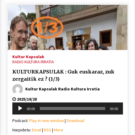
Kultur Kapsulak
RADIO KULTURA IRRATIA
KULTURKAPSULAK : Guk euskaraz, zuk
zergaitik ez ? (1/3)
Kultur Kapsulak Radio Kultura Irratia
2025/10/28
Soinu
00:00
00:00
erreproduzigailua
Podcast:
Play in new window
|
Download
Harpidetu:
Email
|
RSS
|
More