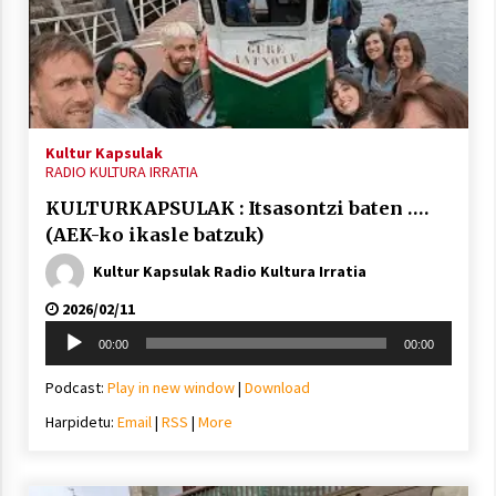
Berria egunkarian elkarrizketa
Arrosaren 20 urteez
Kultur Kapsulak
RADIO KULTURA IRRATIA
2021/07/06
KULTURKAPSULAK : Itsasontzi baten ….
Hala Bedi irratiko Hizpidea saioan
(AEK-ko ikasle batzuk)
Arrosaren 20 urteez
Kultur Kapsulak Radio Kultura Irratia
2021/07/03
2026/02/11
Soinu
00:00
00:00
erreproduzigailua
Podcast:
Play in new window
|
Download
Harpidetu:
Email
|
RSS
|
More
Zebrabidearen denboraldi amaiera
EHZtik