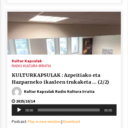
Kultur Kapsulak
RADIO KULTURA IRRATIA
KULTURKAPSULAK : Azpeitiako eta
Hazparneko ikasleen trukaketa … (2/2)
Kultur Kapsulak Radio Kultura Irratia
2025/10/14
Soinu
00:00
00:00
erreproduzigailua
Podcast:
Play in new window
|
Download