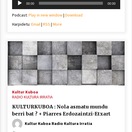
00:00
00:00
erreproduzigailua
Podcast:
Play in new window
|
Download
Harpidetu:
Email
|
RSS
|
More
Kultur Kuboa
RADIO KULTURA IRRATIA
KULTURKUBOA : Nola asmatu mundu
berri bat ? + Piarres Erdozaintzi-Etxart
Kultur Kuboa Radio Kultura Irratia