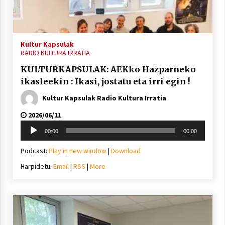
inguruko tailerraren audioa
2021/11/25
Kultur Kapsulak
RADIO KULTURA IRRATIA
KULTURKAPSULAK: AEKko Hazparneko
ikasleekin : Ikasi, jostatu eta irri egin !
Mahai-ingurua: irratia, podcastak
eta ondoren zer?
Kultur Kapsulak Radio Kultura Irratia
2021/11/12
2026/06/11
Soinu
00:00
00:00
erreproduzigailua
Podcast:
Play in new window
|
Download
Harpidetu:
Email
|
RSS
|
More
Arrosaren IX. Topaketak – Mila
esker guztioi!
2021/11/11