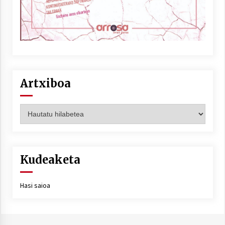
Artxiboa
Artxiboa
Kudeaketa
Hasi saioa