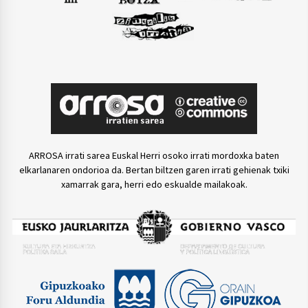
ARROSA irrati sarea Euskal Herri osoko irrati mordoxka baten
elkarlanaren ondorioa da. Bertan biltzen garen irrati gehienak txiki
xamarrak gara, herri edo eskualde mailakoak.