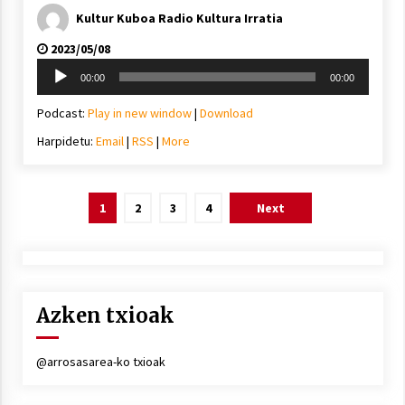
Kultur Kuboa Radio Kultura Irratia
2023/05/08
Soinu
00:00
00:00
erreproduzigailua
Podcast:
Play in new window
|
Download
Harpidetu:
Email
|
RSS
|
More
Posts
1
2
3
4
Next
pagination
Azken txioak
@arrosasarea-ko txioak