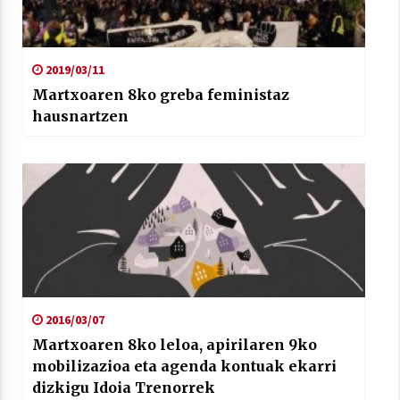
2019/03/11
Martxoaren 8ko greba feministaz
hausnartzen
2016/03/07
Martxoaren 8ko leloa, apirilaren 9ko
mobilizazioa eta agenda kontuak ekarri
dizkigu Idoia Trenorrek