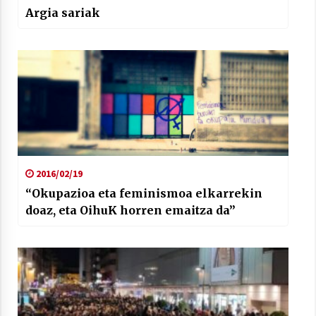
Argia sariak
2016/02/19
“Okupazioa eta feminismoa elkarrekin
doaz, eta OihuK horren emaitza da”