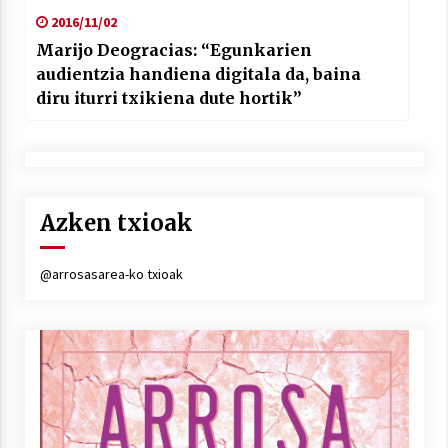
2016/11/02
Marijo Deogracias: “Egunkarien
audientzia handiena digitala da, baina
diru iturri txikiena dute hortik”
Azken txioak
@arrosasarea-ko txioak