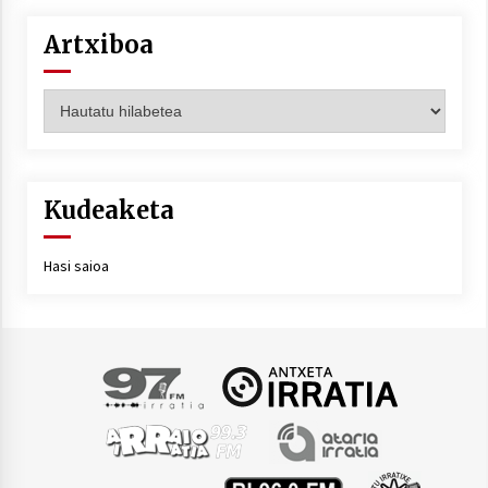
Artxiboa
Artxiboa
Kudeaketa
Hasi saioa