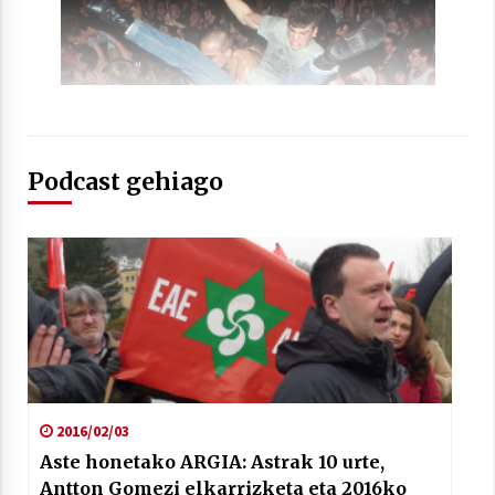
2021/07/01
Arrosaren laburpen bideoa Hamaika
Podcast gehiago
Telebistaren eskutik
2021/06/30
2016/02/03
Aste honetako ARGIA: Astrak 10 urte,
Antton Gomezi elkarrizketa eta 2016ko