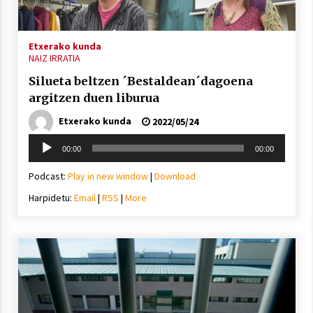
Etxerako kunda
NAIZ IRRATIA
Silueta beltzen ´Bestaldean´dagoena
argitzen duen liburua
Etxerako kunda
2022/05/24
Soinu
00:00
00:00
erreproduzigailua
Podcast:
Play in new window
|
Download
Harpidetu:
Email
|
RSS
|
More