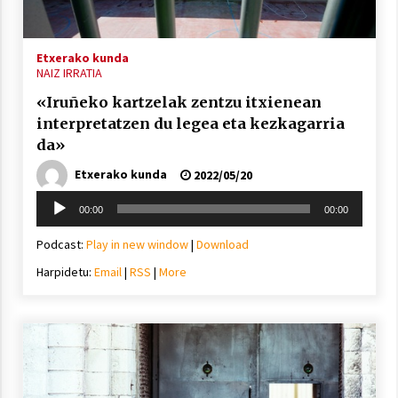
Etxerako kunda
NAIZ IRRATIA
«Iruñeko kartzelak zentzu itxienean
interpretatzen du legea eta kezkagarria
da»
Etxerako kunda
2022/05/20
Soinu
00:00
00:00
erreproduzigailua
Podcast:
Play in new window
|
Download
Harpidetu:
Email
|
RSS
|
More