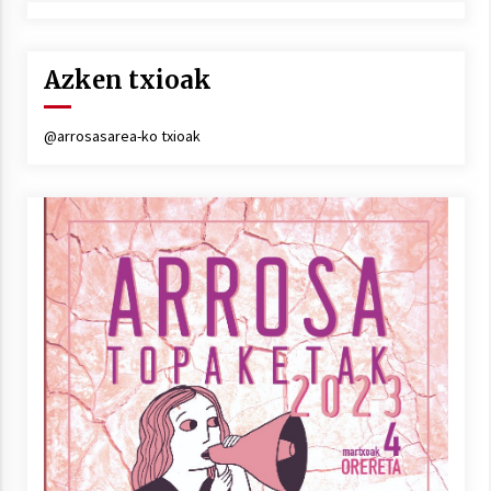
Azken txioak
@arrosasarea-ko txioak