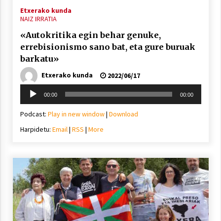
2021/07/01
Etxerako kunda
NAIZ IRRATIA
«Autokritika egin behar genuke,
errebisionismo sano bat, eta gure buruak
barkatu»
Arrosaren laburpen bideoa Hamaika
Etxerako kunda
2022/06/17
Telebistaren eskutik
Soinu
00:00
00:00
2021/06/30
erreproduzigailua
Podcast:
Play in new window
|
Download
Harpidetu:
Email
|
RSS
|
More