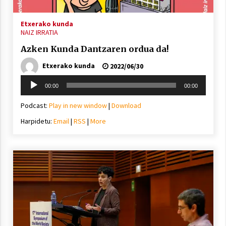
Arrosa sareko IX. topaketak!
Etxerako kunda
2021/10/13
NAIZ IRRATIA
Azken Kunda Dantzaren ordua da!
Azaroak 6 Iurretan Arrosa sarearen
Etxerako kunda
2022/06/30
IX. topaketak
Soinu
2021/10/04
00:00
00:00
erreproduzigailua
Podcast:
Play in new window
|
Download
Segura irratian Arrosaren 20 urteez
Harpidetu:
Email
|
RSS
|
More
2021/07/22
Arrosari buruzko erreportaia
2021/07/16