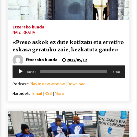
Etxerako kunda
NAIZ IRRATIA
«Preso askok ez dute kotizatu eta erretiro
eskasa geratuko zaie, kezkatuta gaude»
Etxerako kunda
2022/05/12
Soinu
00:00
00:00
erreproduzigailua
Podcast:
Play in new window
|
Download
Harpidetu:
Email
|
RSS
|
More