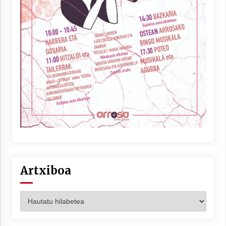
Artxiboa
Artxiboa