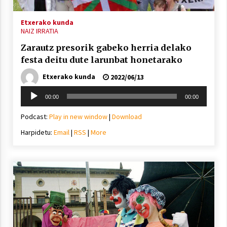
Etxerako kunda
NAIZ IRRATIA
Zarautz presorik gabeko herria delako
festa deitu dute larunbat honetarako
Etxerako kunda
2022/06/13
Soinu
00:00
00:00
erreproduzigailua
Podcast:
Play in new window
|
Download
Harpidetu:
Email
|
RSS
|
More