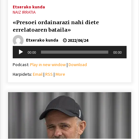
Etxerako kunda
NAIZ IRRATIA
«Presoei ordainarazi nahi diete
errelatoaren bataila»
Berria egunkarian elkarrizketa
Etxerako kunda
2022/06/24
Arrosaren 20 urteez
Soinu
2021/07/06
00:00
00:00
erreproduzigailua
Hala Bedi irratiko Hizpidea saioan
Podcast:
Play in new window
|
Download
Arrosaren 20 urteez
Harpidetu:
Email
|
RSS
|
More
2021/07/03
Zebrabidearen denboraldi amaiera
EHZtik