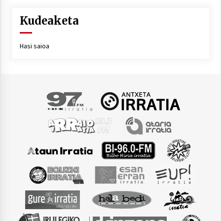
Kudeaketa
Hasi saioa