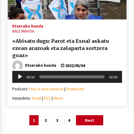
Etxerako kunda
NAIZ IRRATIA
«Abisatu dugu: Parot eta Esnal askatu
ezean arazoak eta zalaparta sortzera
goaz»
Etxerako kunda
2022/05/04
Soinu
00:00
00:00
erreproduzigailua
Podcast:
Play in new window
|
Download
Harpidetu:
Email
|
RSS
|
More
Posts
1
2
3
4
Next
pagination