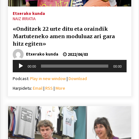
Etxerako kunda
NAIZ IRRATIA
«Onditzek 22 urte ditu eta oraindik
Martuteneko amen moduluaz ari gara
hitz egiten»
Etxerako kunda
2022/06/03
Soinu
00:00
00:00
erreproduzigailua
Podcast:
Play in new window
|
Download
Harpidetu:
Email
|
RSS
|
More