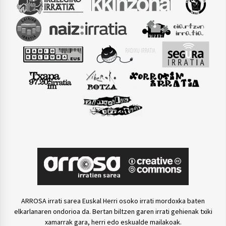
ARROSA irrati sarea Euskal Herri osoko irrati mordoxka baten
elkarlanaren ondorioa da. Bertan biltzen garen irrati gehienak txiki
xamarrak gara, herri edo eskualde mailakoak.