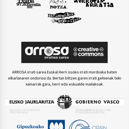
ARROSA irrati sarea Euskal Herri osoko irrati mordoxka baten
elkarlanaren ondorioa da. Bertan biltzen garen irrati gehienak txiki
xamarrak gara, herri edo eskualde mailakoak.