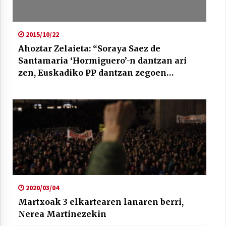
2015/10/22
Ahoztar Zelaieta: “Soraya Saez de
Santamaria ‘Hormiguero’-n dantzan ari
zen, Euskadiko PP dantzan zegoen
bitartean”
2020/03/04
Martxoak 3 elkartearen lanaren berri,
Nerea Martinezekin