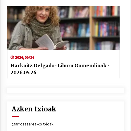
2026/05/26
Harkaitz Delgado · Liburu Gomendioak ·
2026.05.26
Azken txioak
@arrosasarea-ko txioak