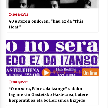
2016/02/18
40 urteren ondoren, “hau ez da ‘This
Heat'”
2018/05/28
“O no sera/Edo ez da izango” saioko
lagunekin Gasteizko Gaztetxea, botere
korporatiboa eta bollerismoa hizpide