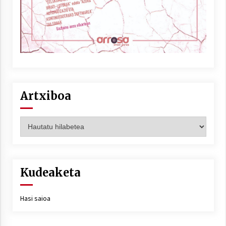
Artxiboa
Artxiboa
Kudeaketa
Hasi saioa