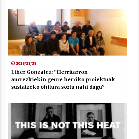
2016/11/29
Liher Gonzalez: “Herritarron
aurrezkiekin geure herriko proiektuak
sustatzeko ohitura sortu nahi dugu”