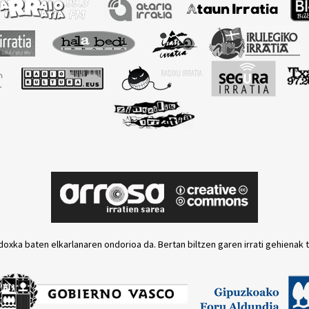
doxka baten elkarlanaren ondorioa da. Bertan biltzen garen irrati gehienak 