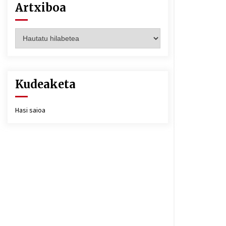
Artxiboa
Artxiboa
Kudeaketa
Hasi saioa