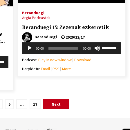
Beranduegi
Argia Podcastak
Beranduegi 15: Zezenak ezkerretik
e
Beranduegi
2020/12/17
;
Soinu
Erabili
00:00
00:00
erreproduzigailua
gora/behera
gezi-
i
Podcast:
Play in new window
|
Download
teklak
behera
Harpidetu:
Email
|
RSS
|
More
bolumena
igotzeko
edo
mena
jaisteko.
eko
ko.
5
…
17
Next