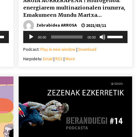
ARGIA AURRERAPENA | Hidrogenoa:
energiarem multinazionalen iruzurra,
Emakumeen Mundu Martxa
Nazioarteko V.ekintzaren itxiera eta
Zebrabidea ARROSA
2021/03/11
errezeta luburua
Soinu
i
Erabili
00:00
00:00
erreproduzigailua
behera
gora/behera
gezi-
Podcast:
Play in new window
|
Download
teklak
Harpidetu:
Email
|
RSS
|
More
mena
bolumena
eko
igotzeko
edo
ko.
jaisteko.