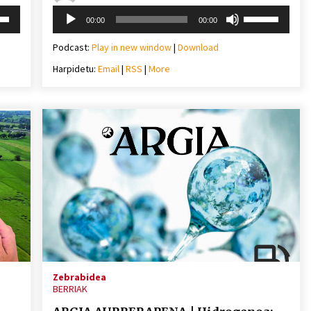
Soinu
i
Erabili
00:00
00:00
erreproduzigailua
behera
gora/behera
gezi-
Podcast:
Play in new window
|
Download
teklak
Harpidetu:
Email
|
RSS
|
More
mena
bolumena
eko
igotzeko
edo
ko.
jaisteko.
Zebrabidea
BERRIAK