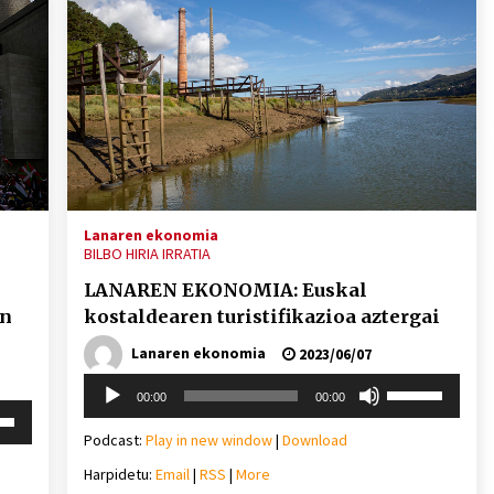
Lanaren ekonomia
BILBO HIRIA IRRATIA
LANAREN EKONOMIA: Euskal
an
kostaldearen turistifikazioa aztergai
Lanaren ekonomia
2023/06/07
Soinu
Erabili
00:00
00:00
erreproduzigailua
gora/behera
i
gezi-
behera
Podcast:
Play in new window
|
Download
teklak
Harpidetu:
Email
|
RSS
|
More
bolumena