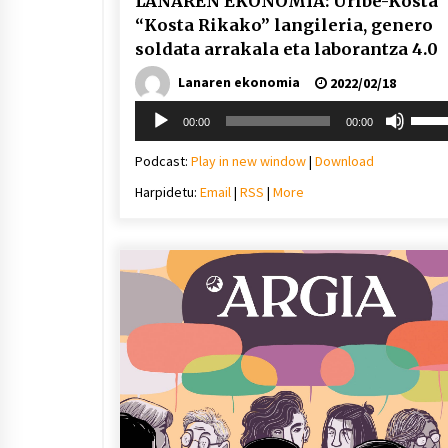
LANAREN EKONOMIA: Uribe-Kosta
“Kosta Rikako” langileria, genero
soldata arrakala eta laborantza 4.0
Lanaren ekonomia
2022/02/18
Soinu
Erabil
00:00
00:00
erreproduzigailua
gora/
gezi-
Podcast:
Play in new window
|
Download
teklak
Harpidetu:
Email
|
RSS
|
More
bolu
igotz
edo
jaiste