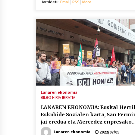
Harpidetu:
Email
|
RSS
|
More
bolu
igotz
edo
jaiste
Lanaren ekonomia
BILBO HIRIA IRRATIA
LANAREN EKONOMIA: Euskal Herri
Eskubide Sozialen karta, San Fermi
jai eredua eta Mercedez enpresako
egoera
Lanaren ekonomia
2022/07/05