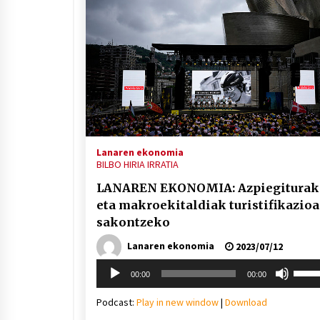
Lanaren ekonomia
BILBO HIRIA IRRATIA
LANAREN EKONOMIA: Azpiegiturak
eta makroekitaldiak turistifikazio
sakontzeko
Lanaren ekonomia
2023/07/12
Soinu
Erabil
00:00
00:00
erreproduzigailua
gora/
gezi-
Podcast:
Play in new window
|
Download
teklak