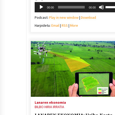
Soinu
Erabil
00:00
00:00
erreproduzigailua
gora/
gezi-
Podcast:
Play in new window
|
Download
teklak
Harpidetu:
Email
|
RSS
|
More
bolu
igotz
edo
jaiste
Lanaren ekonomia
BILBO HIRIA IRRATIA