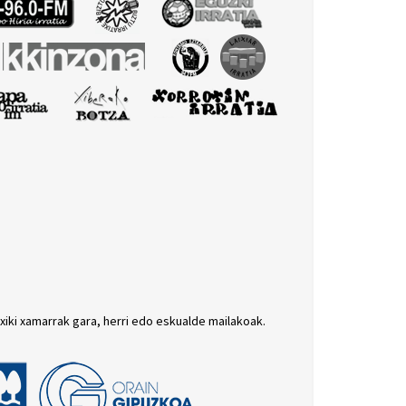
txiki xamarrak gara, herri edo eskualde mailakoak.