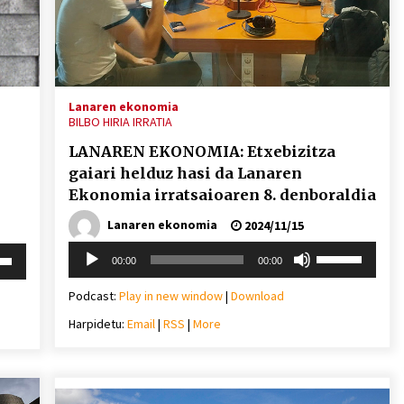
Arrosa sareko IX. topaketak!
2021/10/13
Arrosari buruzko erreportaia
Lanaren ekonomia
BILBO HIRIA IRRATIA
2021/07/16
LANAREN EKONOMIA: Etxebizitza
gaiari helduz hasi da Lanaren
Ekonomia irratsaioaren 8. denboraldia
Lanaren ekonomia
2024/11/15
Zebrabidearen denboraldi
Soinu
Erabili
i
00:00
00:00
amaiera EHZtik
erreproduzigailua
gora/behera
behera
2021/07/01
gezi-
Podcast:
Play in new window
|
Download
teklak
Harpidetu:
Email
|
RSS
|
More
bolumena
mena
igotzeko
eko
edo
jaisteko.
ko.