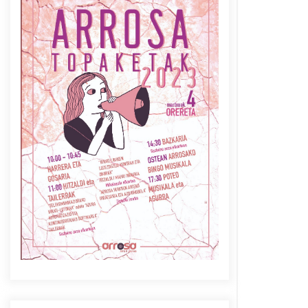
Azaroak 6 Iurretan Arrosa
sarearen IX. topaketak
2021/10/04
Berria egunkarian
elkarrizketa Arrosaren 20
urteez
2021/07/06
Arrosaren laburpen bideoa
Hamaika Telebistaren eskutik
2021/06/30