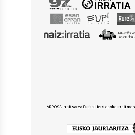
ARROSA irrati sarea Euskal Herri osoko irrati mor