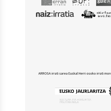
ARROSA irrati sarea Euskal Herri osoko irrati mor