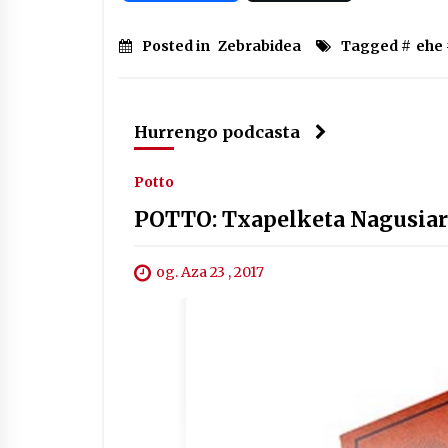
Posted in
Zebrabidea
Tagged #
ehe
Hurrengo podcasta
Potto
POTTO: Txapelketa Nagusiare
og. Aza 23 , 2017