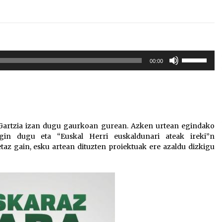
Erabili
00:00
gora/behera
gezi-
teklak
bolumena
igotzeko
edo
 Gartzia izan dugu gaurkoan gurean. Azken urtean egindako
jaisteko.
gin dugu eta “Euskal Herri euskaldunari ateak ireki”n
az gain, esku artean dituzten proiektuak ere azaldu dizkigu