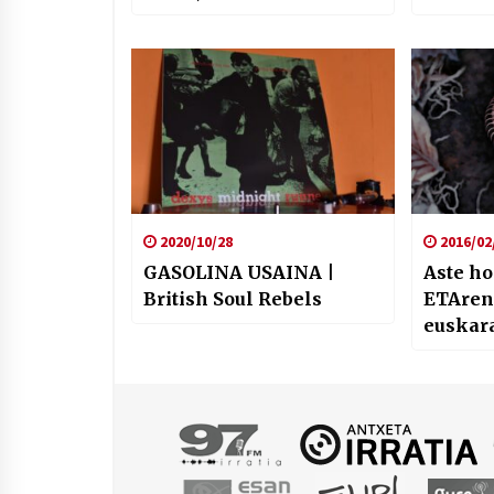
biderkatu egin dira”
eskuti
2020/10/28
2016/02
GASOLINA USAINA |
Aste h
British Soul Rebels
ETAren
euskar
kosmop
Kalostr