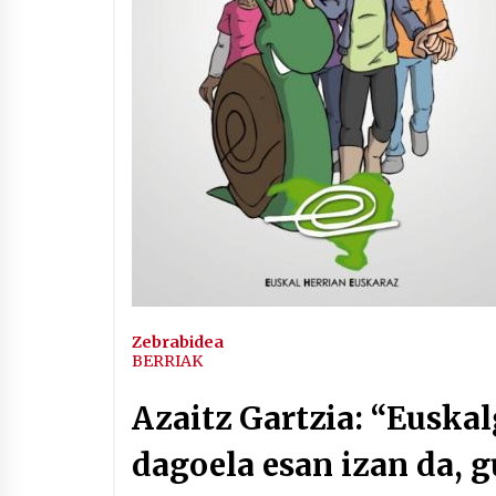
Arrosaren IX. Topaketak –
Mila esker guztioi!
2021/11/11
Segura irratian Arrosaren 20
urteez
2021/07/22
Hala Bedi irratiko Hizpidea
saioan Arrosaren 20 urteez
Zebrabidea
2021/07/03
BERRIAK
Azaitz Gartzia: “Euska
dagoela esan izan da, 