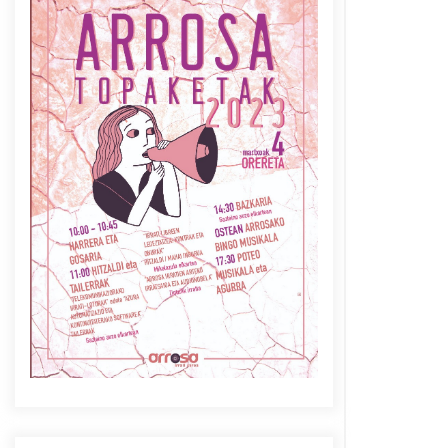
Azaroak 6 Iurretan Arrosa
sarearen IX. topaketak
2021/10/04
Berria egunkarian
elkarrizketa Arrosaren 20
urteez
2021/07/06
Arrosaren laburpen bideoa
Hamaika Telebistaren eskutik
2021/06/30