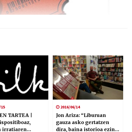
/15
2016/06/14
EN TARTEA |
Jon Ariza: “Liburuan
ispositiboaz,
gauza asko gertatzen
 irratiaren
dira, baina istorioa ezin