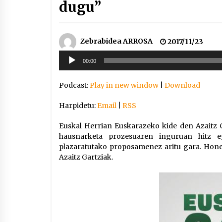
dugu”
Zebrabidea ARROSA
2017/11/23
Soinu
00:00
erreproduzigailua
Podcast:
Play in new window
|
Download
Harpidetu:
Email
|
RSS
Euskal Herrian Euskarazeko kide den Azaitz
hausnarketa prozesuaren inguruan hitz e
plazaratutako proposamenez aritu gara. Honet
Azaitz Gartziak.