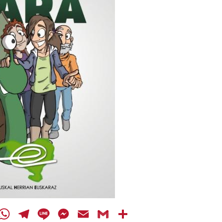
cebook
Twitter
WhatsApp
Telegram
Line
Messenger
Email
Gmail
Share