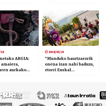
k
zaio ezeri atxiki”
/10
2018/03/23
onetako ARGIA:
“Munduko haurtzarorik
 amaiera,
onena izan nahi baduzu,
aren aurkako
etorri Euskal
aletoak eta
Udalekuetara”
aren itxiera