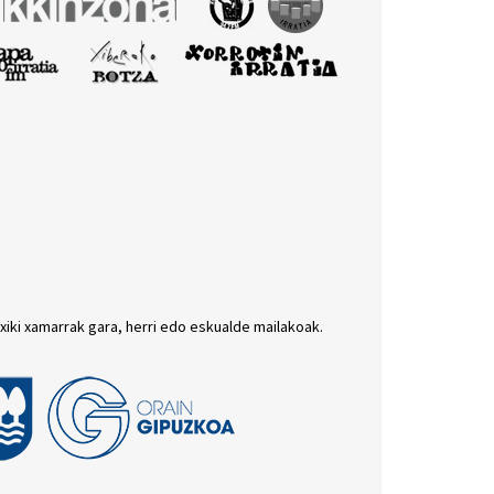
txiki xamarrak gara, herri edo eskualde mailakoak.