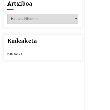
Artxiboa
Artxiboa
Kudeaketa
Hasi saioa