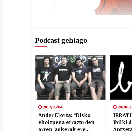
Podcast gehiago
2017/05/04
2019/03
Ander Elorza: “Disko
IRRATI
ekoizpena erraztu den
Ibilki d
arren, aukerak ere
Antxeta