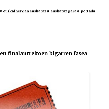
#
euskal herrian euskaraz
#
euskaraz gara
#
portada
n finalaurrekoen bigarren fasea