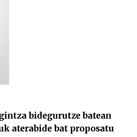
Arrosa sareko IX. topaketak!
2021/10/13
Arrosari buruzko erreportaia
2021/07/16
Zebrabidearen denboraldi
amaiera EHZtik
2021/07/01
lgintza bidegurutze batean
guk aterabide bat proposatu