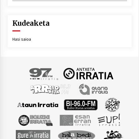
Kudeaketa
Hasi saioa