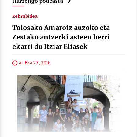
2021/07/01
Hurrengo podcasta
Zebrabidea
Tolosako Amarotz auzoko eta
Zestako antzerki asteen berri
ekarri du Itziar Eliasek
Arrosaren laburpen bideoa Hamaika
Telebistaren eskutik
2021/06/30
al. Eka 27 , 2016