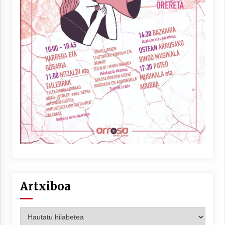
Artxiboa
Artxiboa