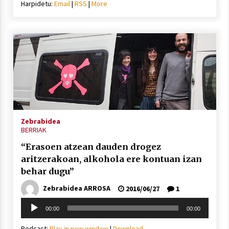
Harpidetu:
Email
|
RSS
|
More
Zebrabidea
BERRIAK
“Erasoen atzean dauden drogez
aritzerakoan, alkohola ere kontuan izan
behar dugu”
Zebrabidea ARROSA
2016/06/27
1
Soinu
00:00
00:00
erreproduzigailua
Podcast:
Play in new window
|
Download