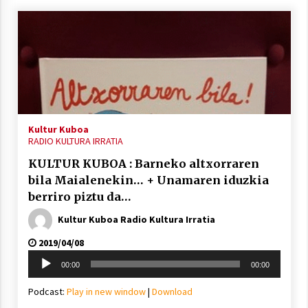
Kultur Kuboa
RADIO KULTURA IRRATIA
KULTUR KUBOA : Barneko altxorraren
bila Maialenekin… + Unamaren iduzkia
berriro piztu da…
Kultur Kuboa Radio Kultura Irratia
2019/04/08
Soinu
00:00
00:00
erreproduzigailua
Podcast:
Play in new window
|
Download