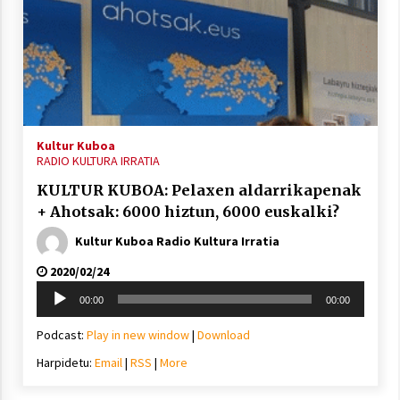
2021/07/01
Arrosaren laburpen bideoa Hamaika
Kultur Kuboa
Telebistaren eskutik
RADIO KULTURA IRRATIA
2021/06/30
KULTUR KUBOA: Pelaxen aldarrikapenak
+ Ahotsak: 6000 hiztun, 6000 euskalki?
Kultur Kuboa Radio Kultura Irratia
2020/02/24
Soinu
00:00
00:00
erreproduzigailua
Podcast:
Play in new window
|
Download
Harpidetu:
Email
|
RSS
|
More