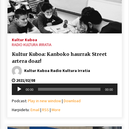
Berria egunkarian elkarrizketa
Arrosaren 20 urteez
Kultur Kuboa
RADIO KULTURA IRRATIA
2021/07/06
Kultur Kuboa: Kanboko haurrak Street
Hala Bedi irratiko Hizpidea saioan
artera doaz!
Arrosaren 20 urteez
Kultur Kuboa Radio Kultura Irratia
2021/07/03
2021/02/08
Soinu
00:00
00:00
erreproduzigailua
Podcast:
Play in new window
|
Download
Harpidetu:
Email
|
RSS
|
More
Zebrabidearen denboraldi amaiera
EHZtik