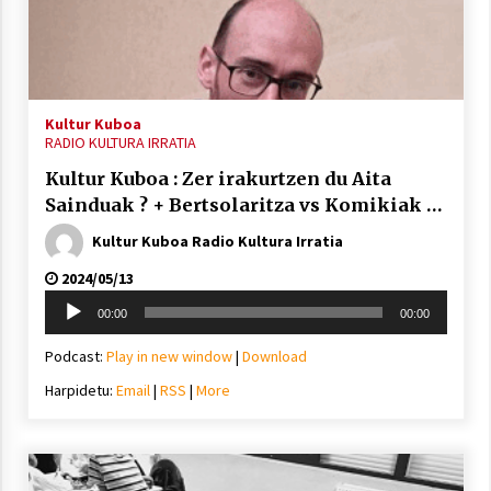
Arrosa sareko IX. topaketak!
2021/10/13
Kultur Kuboa
Azaroak 6 Iurretan Arrosa sarearen
RADIO KULTURA IRRATIA
IX. topaketak
Kultur Kuboa : Zer irakurtzen du Aita
2021/10/04
Sainduak ? + Bertsolaritza vs Komikiak …
Kultur Kuboa Radio Kultura Irratia
Segura irratian Arrosaren 20 urteez
2024/05/13
2021/07/22
Soinu
00:00
00:00
erreproduzigailua
Podcast:
Play in new window
|
Download
Harpidetu:
Email
|
RSS
|
More
Arrosari buruzko erreportaia
2021/07/16