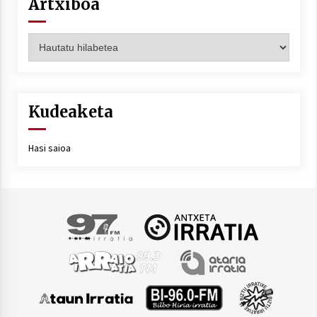
Artxiboa
Artxiboa
Kudeaketa
Hasi saioa