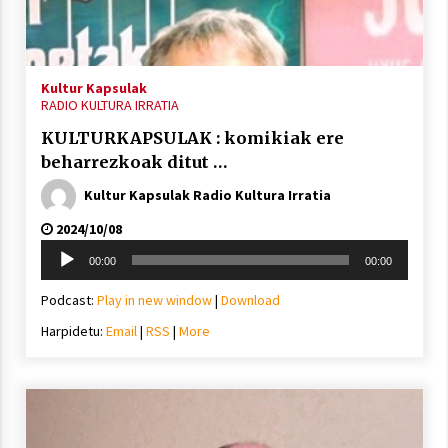
inguruko tailerraren audioa
2021/11/25
Kultur Kapsulak
RADIO KULTURA IRRATIA
KULTURKAPSULAK : komikiak ere
beharrezkoak ditut …
Mahai-ingurua: irratia, podcastak
eta ondoren zer?
Kultur Kapsulak Radio Kultura Irratia
2021/11/12
2024/10/08
Soinu
00:00
00:00
erreproduzigailua
Podcast:
Play in new window
|
Download
Harpidetu:
Email
|
RSS
|
More
Arrosaren IX. Topaketak – Mila
esker guztioi!
2021/11/11