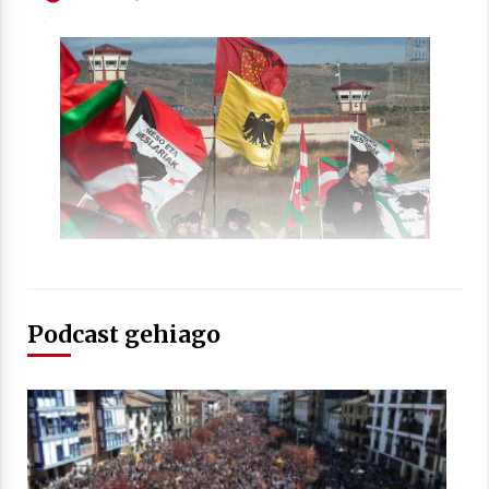
2021/07/01
Arrosaren laburpen bideoa Hamaika
Telebistaren eskutik
2021/06/30
Podcast gehiago