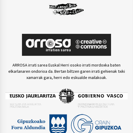
ARROSA irrati sarea Euskal Herri osoko irrati mordoxka baten
elkarlanaren ondorioa da. Bertan biltzen garen irrati gehienak txiki
xamarrak gara, herri edo eskualde mailakoak.