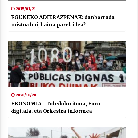
2015/01/21
EGUNEKO ADIERAZPENAK: danborrada
mistoa bai, baina parekidea?
2020/10/28
EKONOMIA | Toledoko ituna, Euro
digitala, eta Orkestra informea