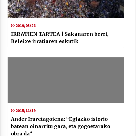
2019/03/26
IRRATIEN TARTEA | Sakanaren berri,
Beleixe irratiaren eskutik
2015/11/19
Ander Iruretagoiena: “Egiazko istorio
batean oinarritu gara, eta gogoetarako
obra da”