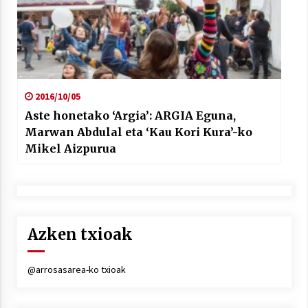
2016/10/05
Aste honetako ‘Argia’: ARGIA Eguna,
Marwan Abdulal eta ‘Kau Kori Kura’-ko
Mikel Aizpurua
Azken txioak
@arrosasarea-ko txioak