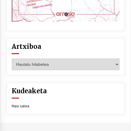
Artxiboa
Artxiboa
Kudeaketa
Hasi saioa