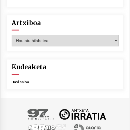
Artxiboa
Artxiboa
Kudeaketa
Hasi saioa