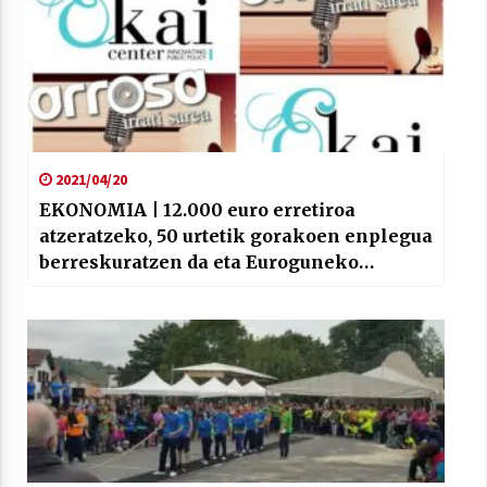
2021/04/20
EKONOMIA | 12.000 euro erretiroa
atzeratzeko, 50 urtetik gorakoen enplegua
berreskuratzen da eta Euroguneko
gabeziak