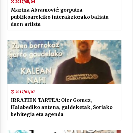
2017/05/04
Marina Abramović: gorputza
publikoarekiko interakziorako baliatu
duen artista
2017/02/07
IRRATIEN TARTEA: Oier Gomez,
Halabediko antena, galdeketak, Soriako
behitegia eta agenda