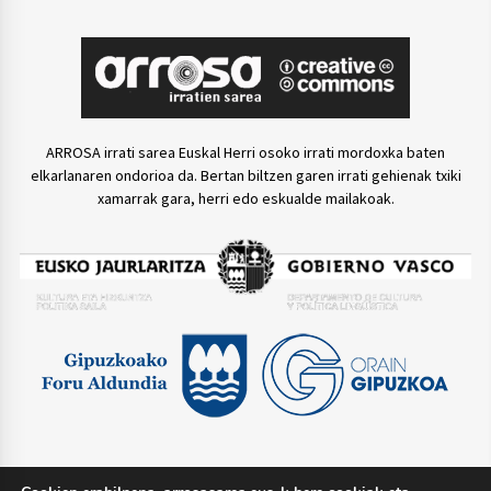
ARROSA irrati sarea Euskal Herri osoko irrati mordoxka baten
elkarlanaren ondorioa da. Bertan biltzen garen irrati gehienak txiki
xamarrak gara, herri edo eskualde mailakoak.