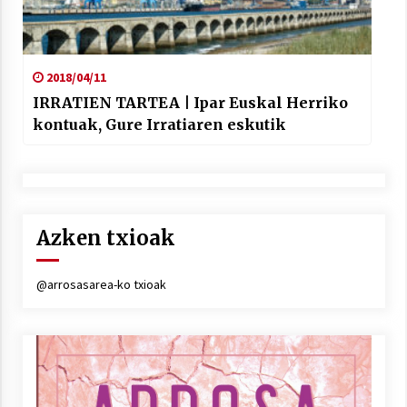
2018/04/11
IRRATIEN TARTEA | Ipar Euskal Herriko
kontuak, Gure Irratiaren eskutik
Azken txioak
@arrosasarea-ko txioak