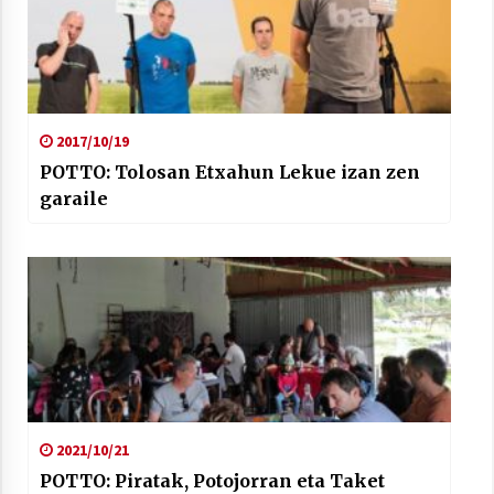
2017/10/19
POTTO: Tolosan Etxahun Lekue izan zen
garaile
2021/10/21
POTTO: Piratak, Potojorran eta Taket