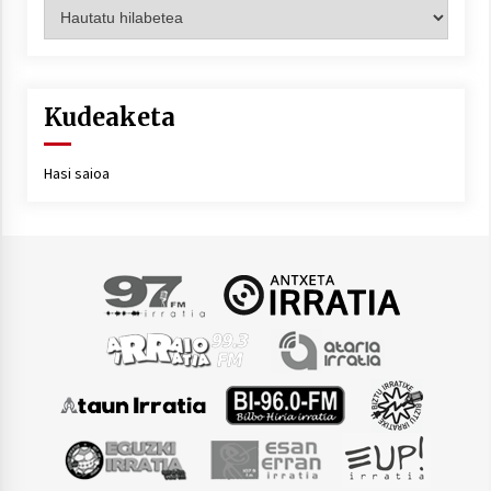
Artxiboa
Kudeaketa
Hasi saioa