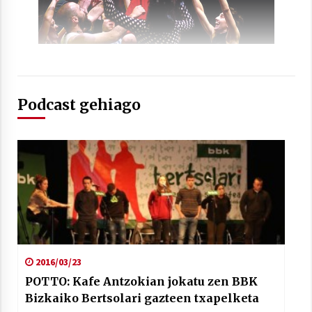
2021/07/01
Podcast gehiago
Arrosaren laburpen bideoa Hamaika
Telebistaren eskutik
2021/06/30
2016/03/23
POTTO: Kafe Antzokian jokatu zen BBK
Bizkaiko Bertsolari gazteen txapelketa