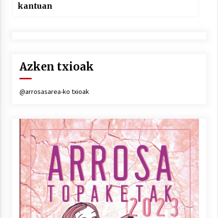
kantuan
Azken txioak
@arrosasarea-ko txioak