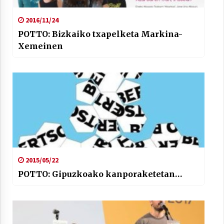
2016/11/24
POTTO: Bizkaiko txapelketa Markina-
Xemeinen
2015/05/22
POTTO: Gipuzkoako kanporaketetan…