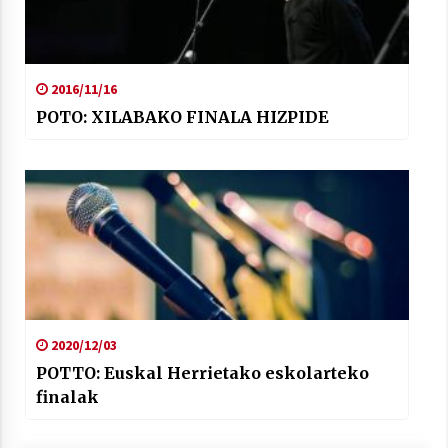
2016/11/16
POTO: XILABAKO FINALA HIZPIDE
2020/12/03
POTTO: Euskal Herrietako eskolarteko
finalak