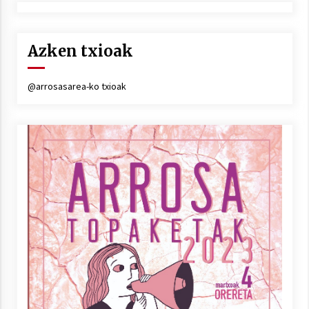
Azken txioak
@arrosasarea-ko txioak