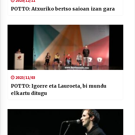
2025/12/11
POTTO: Atxuriko bertso saioan izan gara
2023/11/03
POTTO: Igorre eta Lauroeta, bi mundu
elkartu ditugu