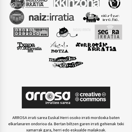
ARROSA irrati sarea Euskal Herri osoko irrati mordoxka baten
elkarlanaren ondorioa da. Bertan biltzen garen irrati gehienak txiki
xamarrak gara, herri edo eskualde mailakoak.