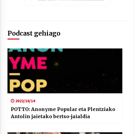
Podcast gehiago
Arrosaren laburpen bideoa Hamaika
Telebistaren eskutik
2021/06/30
2022/10/14
POTTO: Anonyme Popular eta Plentziako
Antolin jaietako bertso-jaialdia