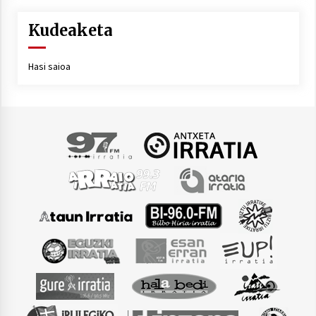
Kudeaketa
Hasi saioa