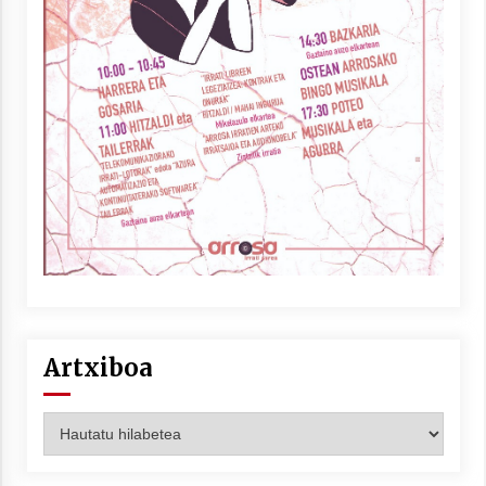
Artxiboa
Artxiboa