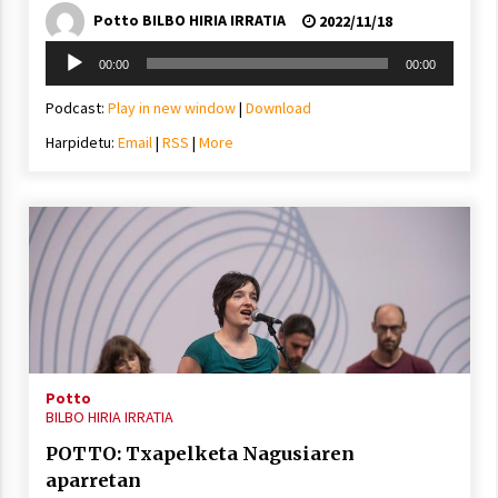
Potto BILBO HIRIA IRRATIA
2022/11/18
Soinu
00:00
00:00
erreproduzigailua
Podcast:
Play in new window
|
Download
Harpidetu:
Email
|
RSS
|
More
Potto
BILBO HIRIA IRRATIA
POTTO: Txapelketa Nagusiaren
aparretan