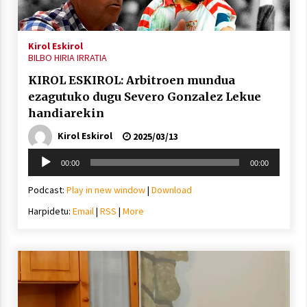
Arrosa sareko IX. topaketak!
2021/10/13
Kirol Eskirol
BILBO HIRIA IRRATIA
Azaroak 6 Iurretan Arrosa sarearen
KIROL ESKIROL: Arbitroen mundua
IX. topaketak
ezagutuko dugu Severo Gonzalez Lekue
2021/10/04
handiarekin
Kirol Eskirol
2025/03/13
Segura irratian Arrosaren 20 urteez
Soinu
2021/07/22
00:00
00:00
erreproduzigailua
Podcast:
Play in new window
|
Download
Harpidetu:
Email
|
RSS
|
More
Arrosari buruzko erreportaia
2021/07/16