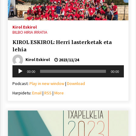
Kirol Eskirol
BILBO HIRIA IRRATIA
Arrosaren laburpen bideoa Hamaika
KIROL ESKIROL: Herri lasterketak eta
Telebistaren eskutik
lehia
2021/06/30
Kirol Eskirol
2023/11/24
Soinu
00:00
00:00
erreproduzigailua
Podcast:
Play in new window
|
Download
Harpidetu:
Email
|
RSS
|
More