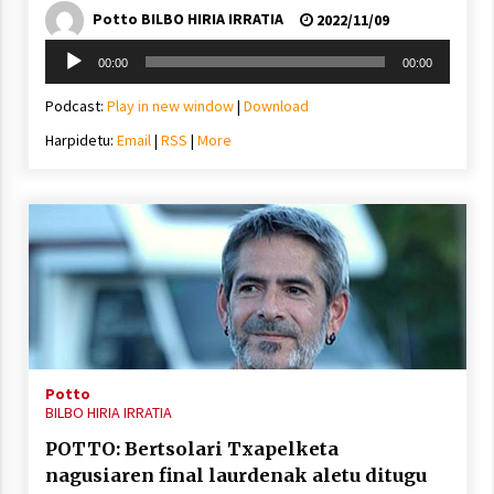
Potto BILBO HIRIA IRRATIA
2022/11/09
Soinu
00:00
00:00
erreproduzigailua
Podcast:
Play in new window
|
Download
Harpidetu:
Email
|
RSS
|
More
Potto
BILBO HIRIA IRRATIA
POTTO: Bertsolari Txapelketa
nagusiaren final laurdenak aletu ditugu