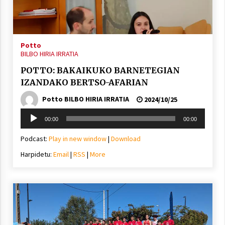
Potto
Berria egunkarian elkarrizketa
BILBO HIRIA IRRATIA
Arrosaren 20 urteez
2021/07/06
POTTO: BAKAIKUKO BARNETEGIAN
IZANDAKO BERTSO-AFARIAN
Hala Bedi irratiko Hizpidea saioan
Potto BILBO HIRIA IRRATIA
2024/10/25
Arrosaren 20 urteez
Soinu
2021/07/03
00:00
00:00
erreproduzigailua
Podcast:
Play in new window
|
Download
Harpidetu:
Email
|
RSS
|
More
Zebrabidearen denboraldi amaiera
EHZtik
2021/07/01