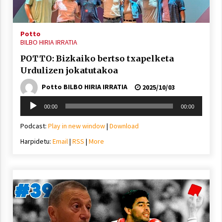
2021/11/25
Potto
BILBO HIRIA IRRATIA
POTTO: Bizkaiko bertso txapelketa
Urdulizen jokatutakoa
Mahai-ingurua: irratia, podcastak
eta ondoren zer?
Potto BILBO HIRIA IRRATIA
2025/10/03
2021/11/12
Soinu
00:00
00:00
erreproduzigailua
Podcast:
Play in new window
|
Download
Harpidetu:
Email
|
RSS
|
More
Arrosaren IX. Topaketak – Mila
esker guztioi!
2021/11/11