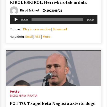
KIROL ESKIROL: Herri-kirolak ardatz
Kirol Eskirol
2023/05/26
Soinu
00:00
00:00
erreproduzigailua
Podcast:
Play in new window
|
Download
Harpidetu:
Email
|
RSS
|
More
Potto
BILBO HIRIA IRRATIA
POTTO: Txapelketa Nagusia aztertu dugu