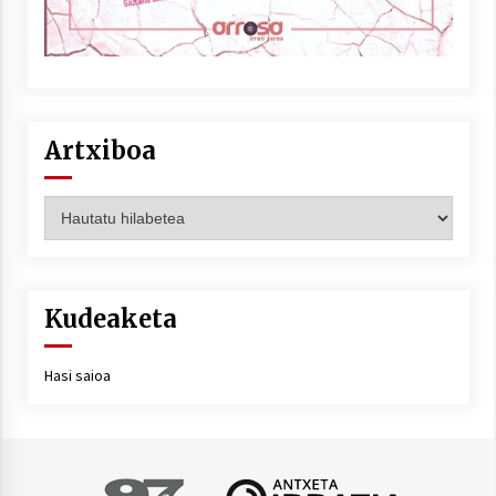
Artxiboa
Artxiboa
Kudeaketa
Hasi saioa