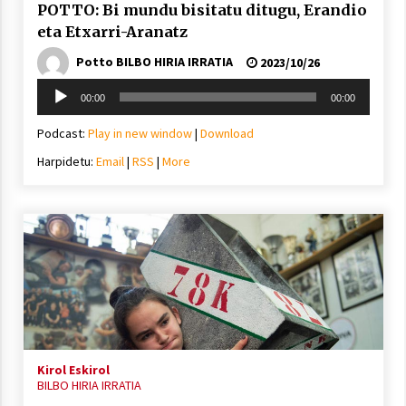
POTTO: Bi mundu bisitatu ditugu, Erandio
eta Etxarri-Aranatz
Potto BILBO HIRIA IRRATIA
2023/10/26
Soinu
00:00
00:00
erreproduzigailua
Podcast:
Play in new window
|
Download
Harpidetu:
Email
|
RSS
|
More
Kirol Eskirol
BILBO HIRIA IRRATIA