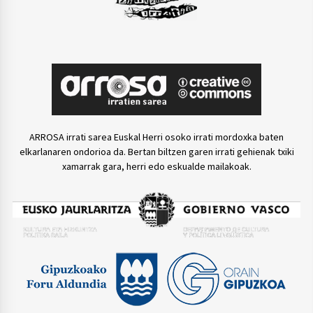
ARROSA irrati sarea Euskal Herri osoko irrati mordoxka baten
elkarlanaren ondorioa da. Bertan biltzen garen irrati gehienak txiki
xamarrak gara, herri edo eskualde mailakoak.