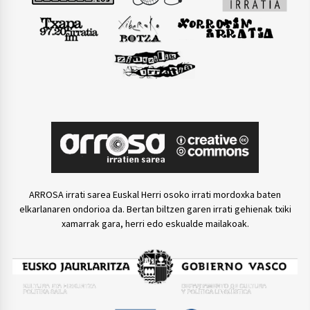
ARROSA irrati sarea Euskal Herri osoko irrati mordoxka baten
elkarlanaren ondorioa da. Bertan biltzen garen irrati gehienak txiki
xamarrak gara, herri edo eskualde mailakoak.