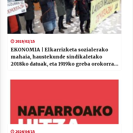
2019/02/15
EKONOMIA | Elkarrizketa sozialerako
mahaia, haustekunde sindikaletako
2018ko datuak, eta 1919ko greba orokorra
eta 8 orduko lanaldia
2024/04/15