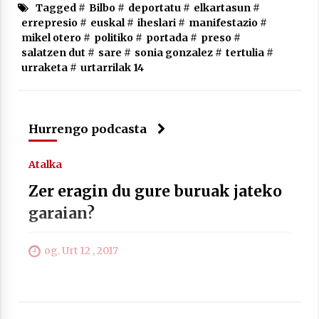
Tagged #
Bilbo
#
deportatu
#
elkartasun
#
errepresio
#
euskal
#
iheslari
#
manifestazio
#
mikel otero
#
politiko
#
portada
#
preso
#
salatzen dut
#
sare
#
sonia gonzalez
#
tertulia
#
Berria egunkarian elkarrizketa
urraketa
#
urtarrilak 14
Arrosaren 20 urteez
2021/07/06
Hurrengo podcasta
Hala Bedi irratiko Hizpidea saioan
Arrosaren 20 urteez
Atalka
2021/07/03
Zer eragin du gure buruak jateko
garaian?
og. Urt 12 , 2017
Zebrabidearen denboraldi amaiera
EHZtik
2021/07/01