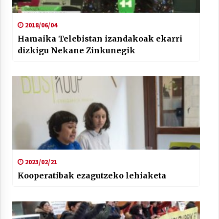
2018/06/04
Hamaika Telebistan izandakoak ekarri
dizkigu Nekane Zinkunegik
2023/02/21
Kooperatibak ezagutzeko lehiaketa