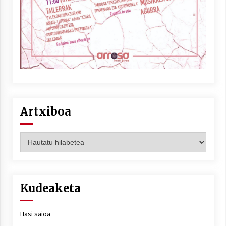
Artxiboa
Artxiboa
Kudeaketa
Hasi saioa