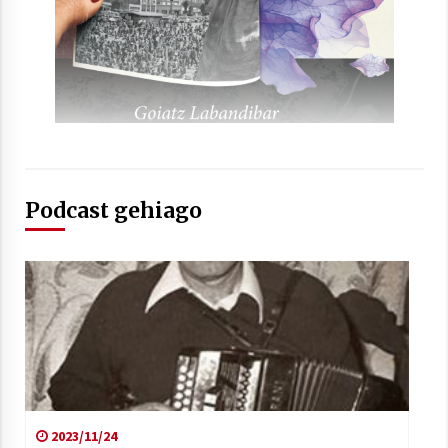
Arrosaren laburpen bideoa Hamaika
Telebistaren eskutik
2021/06/30
Podcast gehiago
2023/11/24