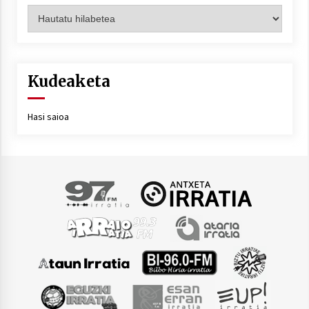
Artxiboa
Kudeaketa
Hasi saioa