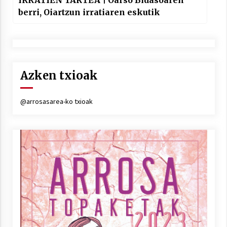
berri, Oiartzun irratiaren eskutik
Azken txioak
@arrosasarea-ko txioak