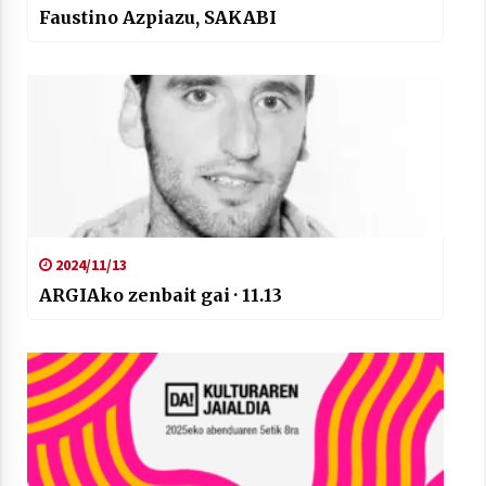
Faustino Azpiazu, SAKABI
2024/11/13
ARGIAko zenbait gai · 11.13