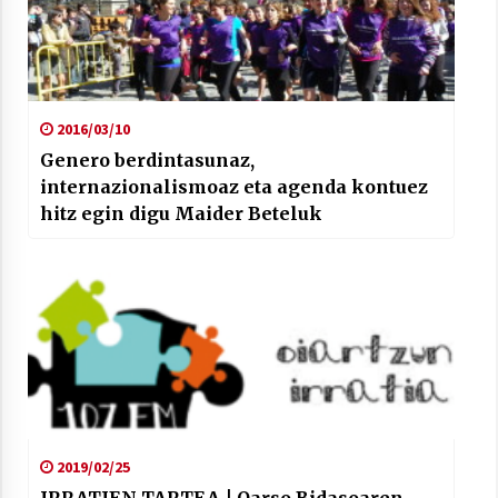
2016/03/10
Genero berdintasunaz,
internazionalismoaz eta agenda kontuez
hitz egin digu Maider Beteluk
2019/02/25
IRRATIEN TARTEA | Oarso Bidasoaren