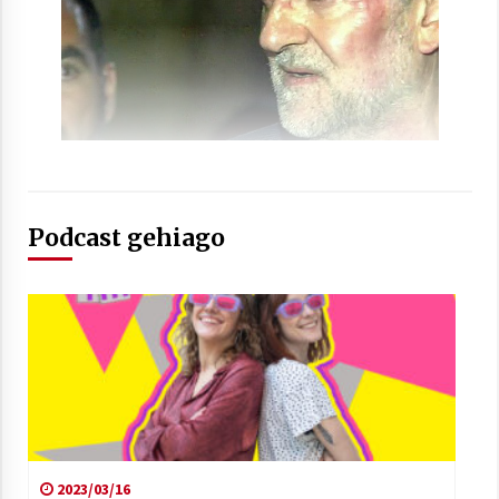
2021/07/01
Arrosaren laburpen bideoa Hamaika
Telebistaren eskutik
2021/06/30
Podcast gehiago
2023/03/16