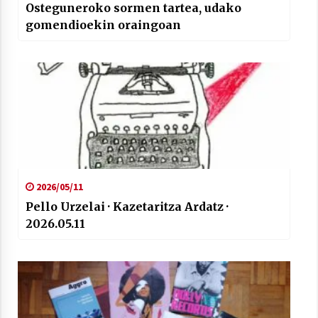
Osteguneroko sormen tartea, udako
gomendioekin oraingoan
2026/05/11
Pello Urzelai · Kazetaritza Ardatz ·
2026.05.11