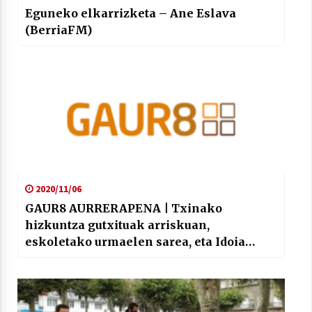
Eguneko elkarrizketa – Ane Eslava
(BerriaFM)
2020/11/06
GAUR8 AURRERAPENA | Txinako
hizkuntza gutxituak arriskuan,
eskoletako urmaelen sarea, eta Idoia
Santamaria