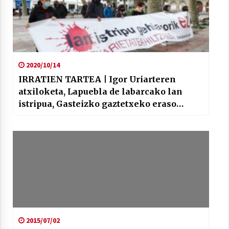
2020/10/14
IRRATIEN TARTEA | Igor Uriarteren
atxiloketa, Lapuebla de labarcako lan
istripua, Gasteizko gaztetxeko eraso
poliziala, Errekaleorrekiko zentsura, eta
Urriaren 12ko protestak
2015/07/02