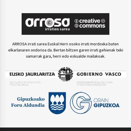
ARROSA irrati sarea Euskal Herri osoko irrati mordoxka baten
elkarlanaren ondorioa da. Bertan biltzen garen irrati gehienak txiki
xamarrak gara, herri edo eskualde mailakoak.