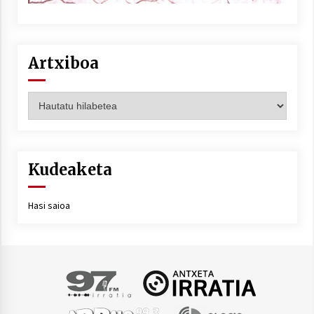
Artxiboa
Artxiboa
Kudeaketa
Hasi saioa