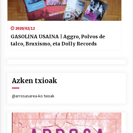
2020/02/12
GASOLINA USAINA | Aggro, Polvos de
talco, Bruxismo, eta Dolly Records
Azken txioak
@arrosasarea-ko txioak