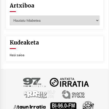
Artxiboa
Artxiboa
Kudeaketa
Hasi saioa