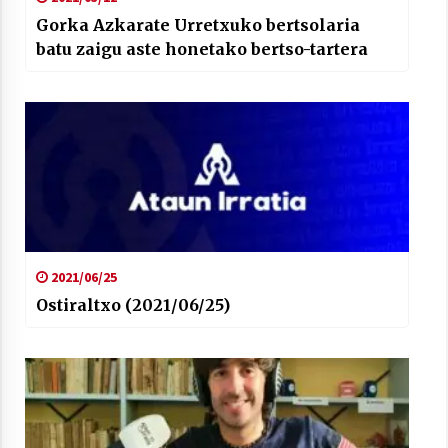
Gorka Azkarate Urretxuko bertsolaria
batu zaigu aste honetako bertso-tartera
2021/06/25
Ostiraltxo (2021/06/25)