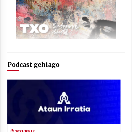
Arrosaren laburpen bideoa Hamaika
Telebistaren eskutik
2021/06/30
Podcast gehiago
2021/03/12