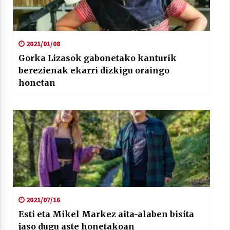
2021/01/08
Gorka Lizasok gabonetako kanturik
berezienak ekarri dizkigu oraingo
honetan
2021/07/16
Esti eta Mikel Markez aita-alaben bisita
jaso dugu aste honetakoan