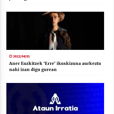
2022/04/01
Aner Euzkitzek ‘Erre’ ikuskizuna aurkeztu
nahi izan digu gurean