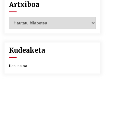
Artxiboa
Artxiboa
Kudeaketa
Hasi saioa