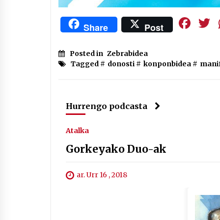
Fa
Share
Post
Posted in
Zebrabidea
Tagged #
donosti
#
konponbidea
#
manif
Hurrengo podcasta
Atalka
Gorkeyako Duo-ak
ar. Urr 16 , 2018