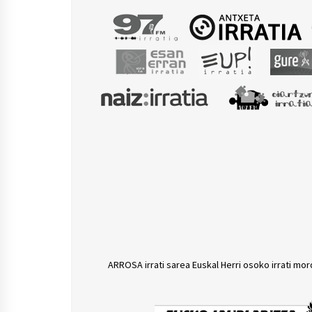
uzteko
ARROSA irrati sarea Euskal Herri osoko irrati mor