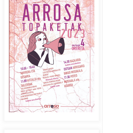
Azaroak 6 Iurretan Arrosa
sarearen IX. topaketak
2021/10/04
Berria egunkarian
elkarrizketa Arrosaren 20
urteez
2021/07/06
Arrosaren laburpen bideoa
Hamaika Telebistaren eskutik
2021/06/30