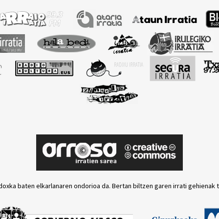
”
doxka baten elkarlanaren ondorioa da. Bertan biltzen garen irrati gehienak 