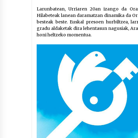
Larunbatean, Urriaren 20an izango da Orai
Hilabeteak lanean daramatzan dinamika da Or
besteak beste. Euskal presoen hurbiltzea, la
gradu aldaketak dira lehentasun nagusiak, Ara
honi heltzeko momentua.