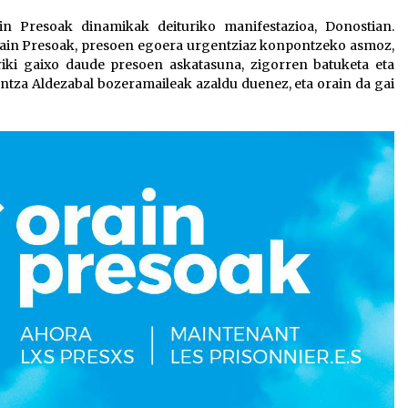
edo
n Presoak dinamikak deituriko manifestazioa, Donostian.
jaisteko.
ain Presoak, presoen egoera urgentziaz konpontzeko asmoz,
rriki gaixo daude presoen askatasuna, zigorren batuketa eta
ntza Aldezabal bozeramaileak azaldu duenez, eta orain da gai