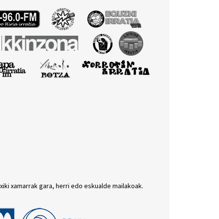
txiki xamarrak gara, herri edo eskualde mailakoak.