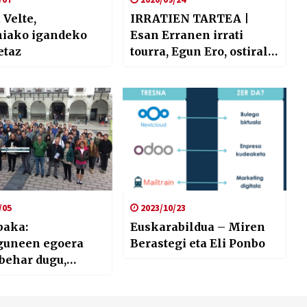
Velte,
IRRATIEN TARTEA |
niako igandeko
Esan Erranen irrati
etaz
tourra, Egun Ero, ostiral
kulturalak eta
Nafarroako Lokotx
bilketa txapelketa
/05
2023/10/23
baka:
Euskarabildua – Miren
guneen egoera
Berastegi eta Eli Ponbo
behar dugu,
dunok bigarren
 hiztun izateari