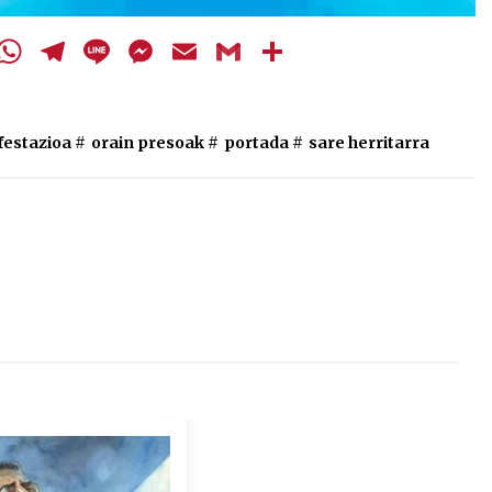
cebook
Twitter
WhatsApp
Telegram
Line
Messenger
Email
Gmail
Share
estazioa
#
orain presoak
#
portada
#
sare herritarra