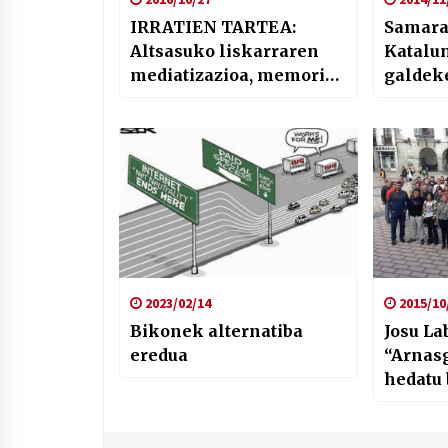
IRRATIEN TARTEA:
Samara 
Altsasuko liskarraren
Katalu
mediatizazioa, memoria
galdek
historikoa eta agenda
2023/02/14
2015/10
Bikonek alternatiba
Josu La
eredua
“Arnas
hedatu 
euskal
mailako