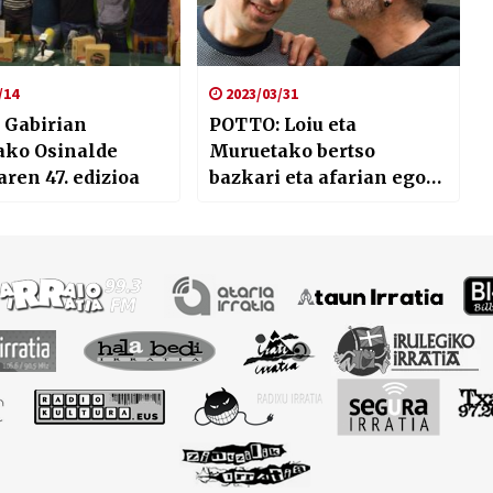
/14
2023/03/31
 Gabirian
POTTO: Loiu eta
ako Osinalde
Muruetako bertso
aren 47. edizioa
bazkari eta afarian egon
gara