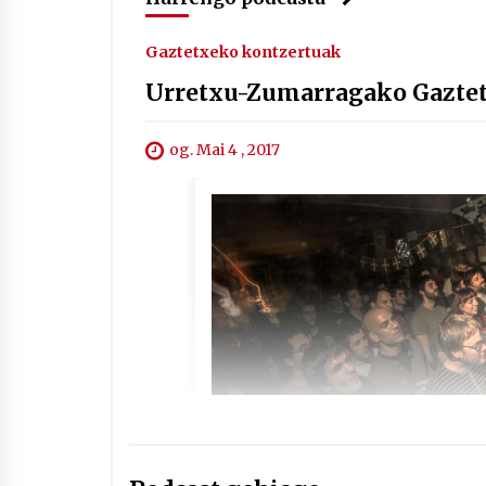
Gaztetxeko kontzertuak
Urretxu-Zumarragako Gazte
og. Mai 4 , 2017