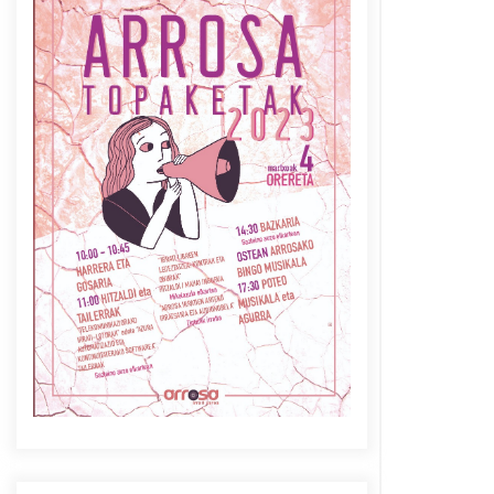
Azaroak 6 Iurretan Arrosa
sarearen IX. topaketak
2021/10/04
Berria egunkarian
elkarrizketa Arrosaren 20
urteez
2021/07/06
Arrosaren laburpen bideoa
Hamaika Telebistaren eskutik
2021/06/30