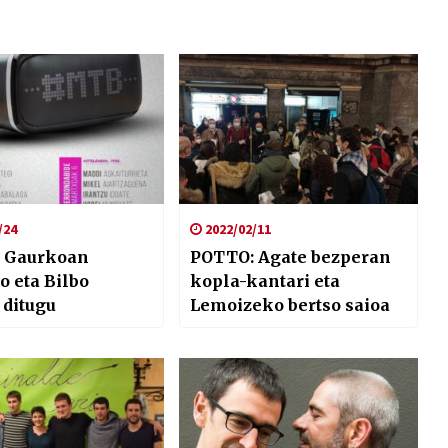
/24
2022/02/11
 Gaurkoan
POTTO: Agate bezperan
 eta Bilbo
kopla-kantari eta
 ditugu
Lemoizeko bertso saioa