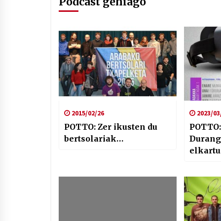
Podcast gehiago
2015/02/26
2023/03
POTTO: Zer ikusten du
POTTO:
bertsolariak…
Durango
elkartu