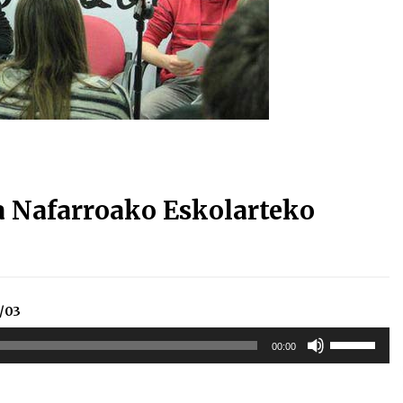
Arrosa sareko IX. topaketak!
2021/10/13
Arrosari buruzko erreportaia
2021/07/16
 Nafarroako Eskolarteko
Zebrabidearen denboraldi
amaiera EHZtik
2021/07/01
/03
Erabili
00:00
gora/behera
gezi-
teklak