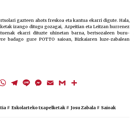
bolumena
igotzeko
edo
solari gazteen ahots freskoa eta kantua ekarri digute. Hala,
jaisteko.
ketak izango ditugu gozagai, Azpeitian eta Leitzan hurrenez
atuenak ekarri dituzte uhinetan barna, bertsozaleen buru-
ere badago gure POTTO saioan, Bizkaiaren luze-zabalean
cebook
Twitter
WhatsApp
Telegram
Line
Messenger
Email
Gmail
Share
tia
#
Eskolarteko txapelketak
#
Josu Zabala
#
Saioak