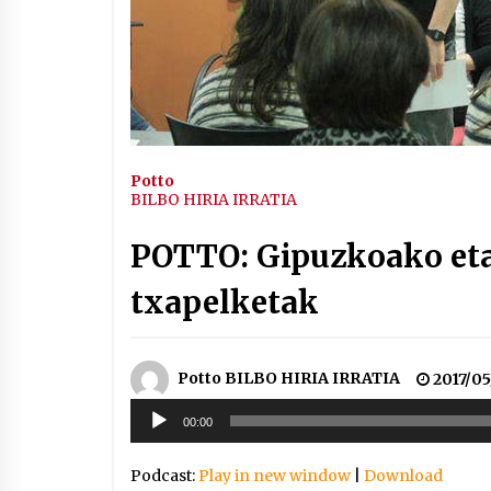
Arrosaren IX. Topaketak –
Mila esker guztioi!
2021/11/11
Segura irratian Arrosaren 20
urteez
2021/07/22
Potto
BILBO HIRIA IRRATIA
POTTO: Gipuzkoako eta
txapelketak
Hala Bedi irratiko Hizpidea
saioan Arrosaren 20 urteez
2021/07/03
Potto BILBO HIRIA IRRATIA
2017/05
Soinu
00:00
erreproduzigailua
Podcast:
Play in new window
|
Download