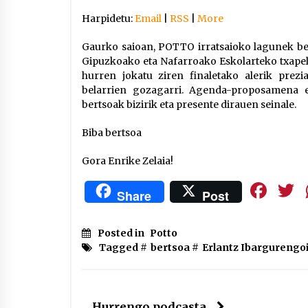
Harpidetu:
Email
|
RSS
|
More
Gaurko saioan, POTTO irratsaioko lagunek bert
Gipuzkoako eta Nafarroako Eskolarteko txapel
hurren jokatu ziren finaletako alerik prezi
belarrien gozagarri. Agenda-proposamena 
bertsoak bizirik eta presente dirauen seinale.
Biba bertsoa
Gora Enrike Zelaia!
Fa
Share
Post
Posted in
Potto
Tagged #
bertsoa
#
Erlantz Ibargurengoi
Hurrengo podcasta