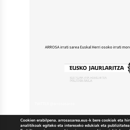
ARROSA irrati sarea Euskal Herri osoko irrati mor
TWITTER @arrosasarea
Cookien erabilpena. arrosasarea.eus-k bere cookiak eta hir
analitikoak egiteko eta intereseko edukiak eta publizitatea