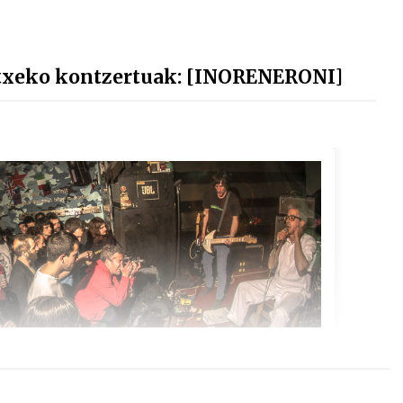
txeko kontzertuak: [INORENERONI]