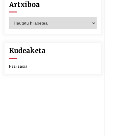
Artxiboa
Artxiboa
Kudeaketa
Hasi saioa