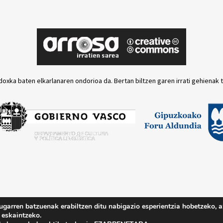
doxka baten elkarlanaren ondorioa da. Bertan biltzen garen irrati gehienak 
ugarren batzuenak erabiltzen ditu nabigazio esperientzia hobetzeko, a
Lege oharra
Pri
 eskaintzeko.