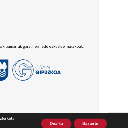
txiki xamarrak gara, herri edo eskualde mailakoak.
zterketa
batutasun politika
Cookie politika
Harremana
Onartu
Baztertu