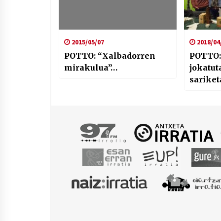
2015/05/07
2018/04
POTTO: “Xalbadorren
POTTO:
mirakulua”…
jokatut
sariket