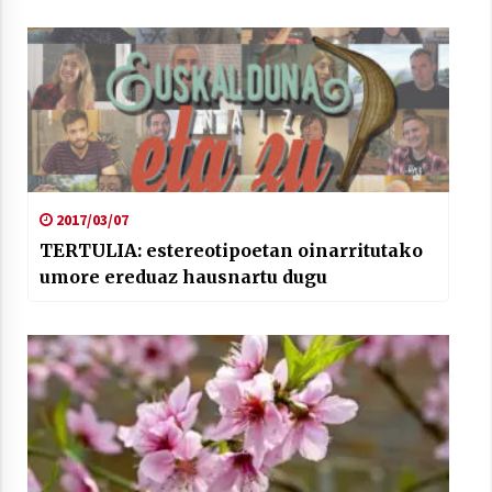
2017/03/07
TERTULIA: estereotipoetan oinarritutako
umore ereduaz hausnartu dugu