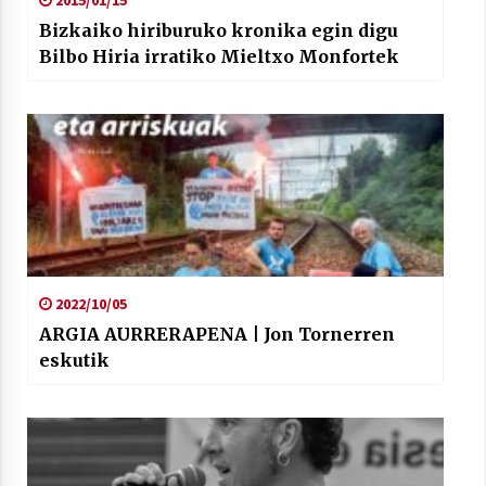
2015/01/15
Bizkaiko hiriburuko kronika egin digu
Bilbo Hiria irratiko Mieltxo Monfortek
2022/10/05
ARGIA AURRERAPENA | Jon Tornerren
eskutik