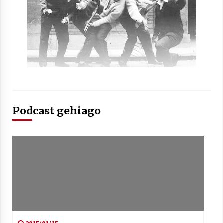
Arrosaren laburpen bideoa Hamaika
Telebistaren eskutik
2021/06/30
Podcast gehiago