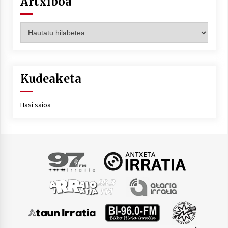
Artxiboa
Artxiboa
Kudeaketa
Hasi saioa