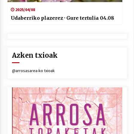
2025/04/08
Udaberriko plazerez · Gure tertulia 04.08
Azken txioak
@arrosasarea-ko txioak