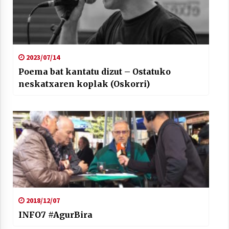
2023/07/14
Poema bat kantatu dizut – Ostatuko
neskatxaren koplak (Oskorri)
2018/12/07
INFO7 #AgurBira