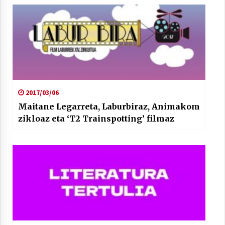
2017/03/06
Maitane Legarreta, Laburbiraz, Animakom
zikloaz eta ‘T2 Trainspotting’ filmaz