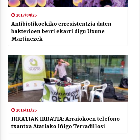
2017/04/25
Antibiotikoekiko erresistentzia duten
bakterioen berri ekarri digu Uxune
Martinezek
2016/11/25
IRRATIAK IRRATIA: Arraiokoen telefono
txantxa Atariako Iñigo Terradillosi