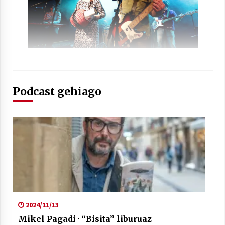
Arrosaren laburpen bideoa Hamaika
Telebistaren eskutik
Podcast gehiago
2021/06/30
2024/11/13
Mikel Pagadi · “Bisita” liburuaz