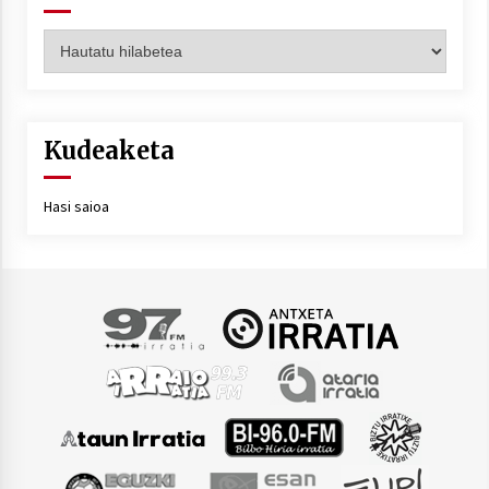
Artxiboa
Kudeaketa
Hasi saioa