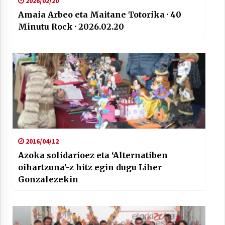
2026/02/20
Amaia Arbeo eta Maitane Totorika · 40
Minutu Rock · 2026.02.20
2016/04/12
Azoka solidarioez eta ‘Alternatiben
oihartzuna’-z hitz egin dugu Liher
Gonzalezekin