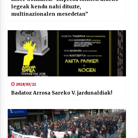
legeak kendu nahi dituzte,
multinazionalen mesedetan”
2018/03/21
Badatoz Arrosa Sareko V. jardunaldiak!