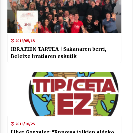
2018/05/15
IRRATIEN TARTEA | Sakanaren berri,
Beleixe irratiaren eskutik
2016/10/25
Liher Gonzalez: “Enpresa txikien aldeko