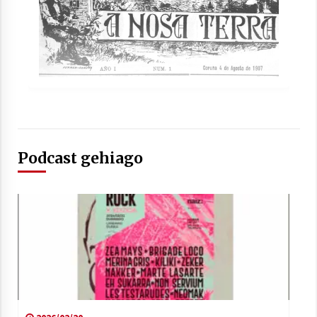
Arrosaren laburpen bideoa Hamaika
Telebistaren eskutik
2021/06/30
Podcast gehiago