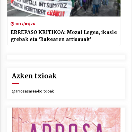
2017/03/24
ERREPASO KRITIKOA: Mozal Legea, ikasle
grebak eta ‘Bakearen artisauak’
Azken txioak
@arrosasarea-ko txioak