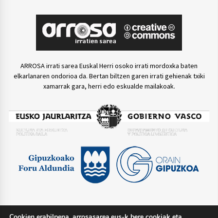
ARROSA irrati sarea Euskal Herri osoko irrati mordoxka baten
elkarlanaren ondorioa da. Bertan biltzen garen irrati gehienak txiki
xamarrak gara, herri edo eskualde mailakoak.
Cookien erabilpena. arrosasarea.eus-k bere cookiak eta