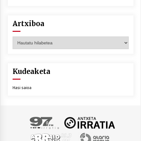
Artxiboa
Artxiboa
Kudeaketa
Hasi saioa