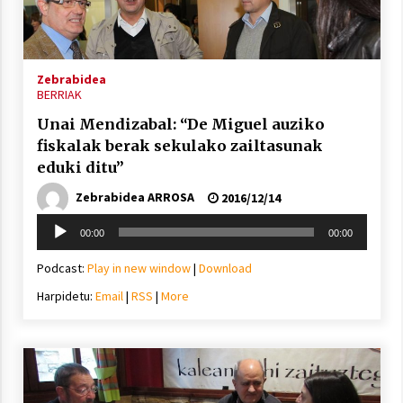
inguruko tailerraren audioa
2021/11/25
Zebrabidea
BERRIAK
Unai Mendizabal: “De Miguel auziko
fiskalak berak sekulako zailtasunak
Mahai-ingurua: irratia, podcastak
eduki ditu”
eta ondoren zer?
Zebrabidea ARROSA
2021/11/12
2016/12/14
Soinu
00:00
00:00
erreproduzigailua
Podcast:
Play in new window
|
Download
Harpidetu:
Email
|
RSS
|
More
Arrosaren IX. Topaketak – Mila
esker guztioi!
2021/11/11