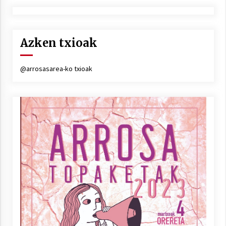
Azken txioak
@arrosasarea-ko txioak