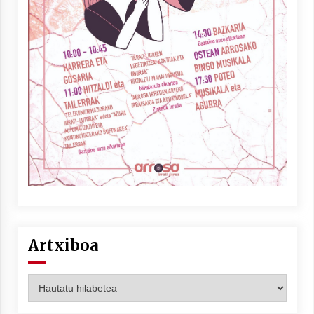
Artxiboa
Artxiboa