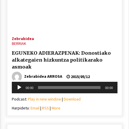
Berria egunkarian elkarrizketa
Arrosaren 20 urteez
Zebrabidea
BERRIAK
2021/07/06
EGUNEKO ADIERAZPENAK: Donostiako
Hala Bedi irratiko Hizpidea saioan
alkategaien hizkuntza politikarako
Arrosaren 20 urteez
asmoak
2021/07/03
Zebrabidea ARROSA
2015/05/12
Soinu
00:00
00:00
erreproduzigailua
Podcast:
Play in new window
|
Download
Harpidetu:
Email
|
RSS
|
More
Zebrabidearen denboraldi amaiera
EHZtik