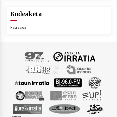
Kudeaketa
Hasi saioa