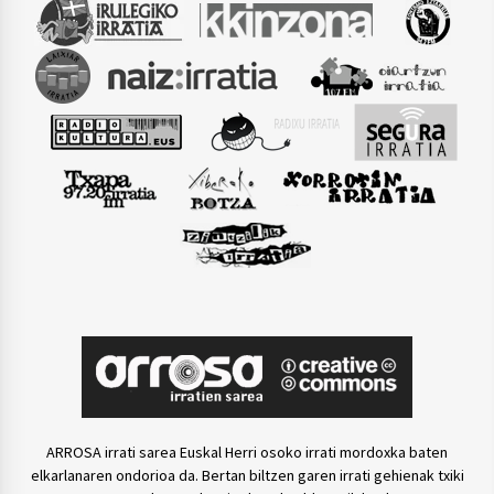
ARROSA irrati sarea Euskal Herri osoko irrati mordoxka baten
elkarlanaren ondorioa da. Bertan biltzen garen irrati gehienak txiki