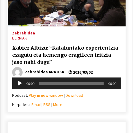
Arrosa sareko IX. topaketak!
2021/10/13
Zebrabidea
Azaroak 6 Iurretan Arrosa sarearen
BERRIAK
IX. topaketak
Xabier Albizu: “Kataluniako esperientzia
2021/10/04
ezagutu eta hemengo eragileen iritzia
jaso nahi dugu”
Segura irratian Arrosaren 20 urteez
Zebrabidea ARROSA
2016/03/02
2021/07/22
Soinu
00:00
00:00
erreproduzigailua
Podcast:
Play in new window
|
Download
Harpidetu:
Email
|
RSS
|
More
Arrosari buruzko erreportaia
2021/07/16