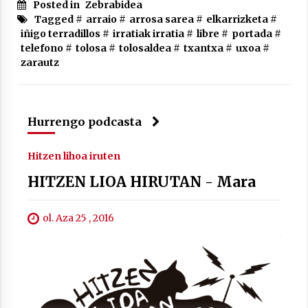
Posted in
Zebrabidea
Tagged #
arraio
#
arrosa sarea
#
elkarrizketa
#
iñigo terradillos
#
irratiak irratia
#
libre
#
portada
#
telefono
#
tolosa
#
tolosaldea
#
txantxa
#
uxoa
#
Berria egunkarian elkarrizketa
zarautz
Arrosaren 20 urteez
2021/07/06
Hurrengo podcasta
Hala Bedi irratiko Hizpidea saioan
Arrosaren 20 urteez
Hitzen lihoa iruten
2021/07/03
HITZEN LIOA HIRUTAN - Mara
ol. Aza 25 , 2016
Zebrabidearen denboraldi amaiera
EHZtik
2021/07/01