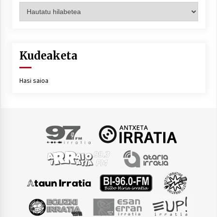
Artxiboa
Kudeaketa
Hasi saioa