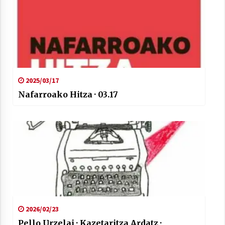
2025/03/17
Nafarroako Hitza · 03.17
2026/02/23
Pello Urzelai · Kazetaritza Ardatz ·