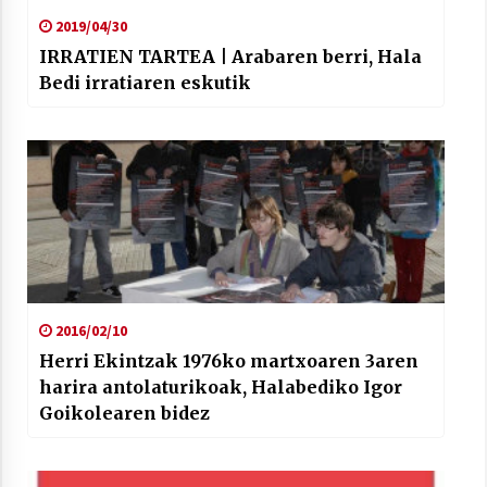
2019/04/30
IRRATIEN TARTEA | Arabaren berri, Hala
Bedi irratiaren eskutik
2016/02/10
Herri Ekintzak 1976ko martxoaren 3aren
harira antolaturikoak, Halabediko Igor
Goikolearen bidez