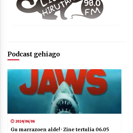
Arrosaren laburpen bideoa Hamaika
Telebistaren eskutik
Podcast gehiago
2021/06/30
2024/06/06
Gu marrazoen alde! · Zine tertulia 06.05