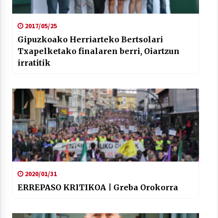
2017/05/25
Gipuzkoako Herriarteko Bertsolari
Txapelketako finalaren berri, Oiartzun
irratitik
2020/01/31
ERREPASO KRITIKOA | Greba Orokorra