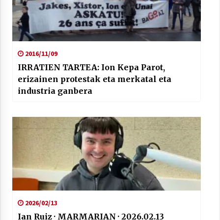
2016/11/09
IRRATIEN TARTEA: Ion Kepa Parot,
erizainen protestak eta merkatal eta
industria ganbera
2026/02/13
Ian Ruiz · MARMARIAN · 2026.02.13