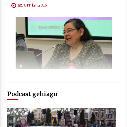
2021/07/01
az. Urr 12 , 2016
Arrosaren laburpen bideoa Hamaika
Telebistaren eskutik
2021/06/30
Podcast gehiago