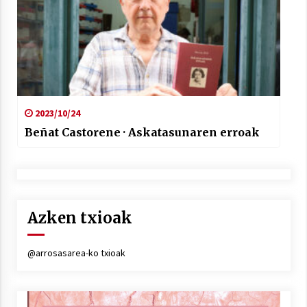
2023/10/24
Beñat Castorene · Askatasunaren erroak
Azken txioak
@arrosasarea-ko txioak