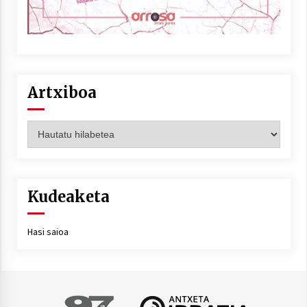
Artxiboa
Artxiboa
Kudeaketa
Hasi saioa