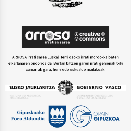
ARROSA irrati sarea Euskal Herri osoko irrati mordoxka baten
elkarlanaren ondorioa da. Bertan biltzen garen irrati gehienak txiki
xamarrak gara, herri edo eskualde mailakoak.