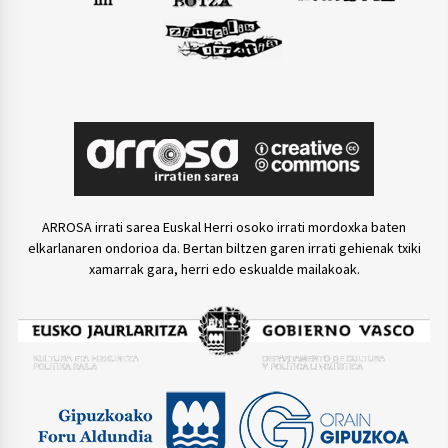
ARROSA irrati sarea Euskal Herri osoko irrati mordoxka baten
elkarlanaren ondorioa da. Bertan biltzen garen irrati gehienak txiki
xamarrak gara, herri edo eskualde mailakoak.