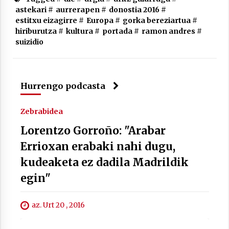
astekari
#
aurrerapen
#
donostia 2016
#
estitxu eizagirre
#
Europa
#
gorka bereziartua
#
hiriburutza
#
kultura
#
portada
#
ramon andres
#
suizidio
Berria egunkarian elkarrizketa
Arrosaren 20 urteez
2021/07/06
Hurrengo podcasta
Hala Bedi irratiko Hizpidea saioan
Arrosaren 20 urteez
Zebrabidea
2021/07/03
Lorentzo Gorroño: "Arabar
Errioxan erabaki nahi dugu,
kudeaketa ez dadila Madrildik
egin"
Zebrabidearen denboraldi amaiera
az. Urt 20 , 2016
EHZtik
2021/07/01