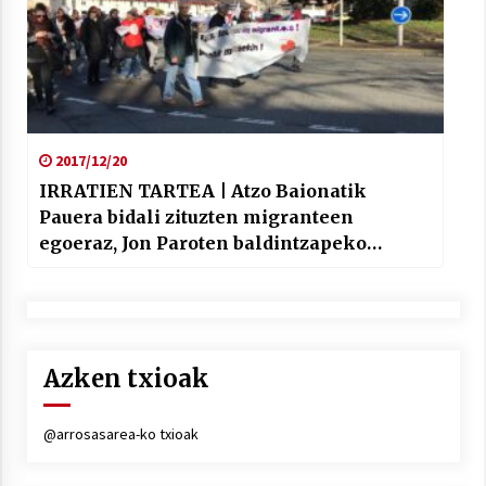
2017/12/20
IRRATIEN TARTEA | Atzo Baionatik
Pauera bidali zituzten migranteen
egoeraz, Jon Paroten baldintzapeko
askatasun eskaeraren auziaz eta Jean
François Lefort LOFen auzigabetzeaz aritu
gara Gure Irratiako lagunekin
Azken txioak
@arrosasarea-ko txioak