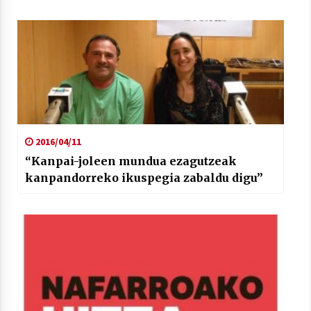
2016/04/11
“Kanpai-joleen mundua ezagutzeak
kanpandorreko ikuspegia zabaldu digu”