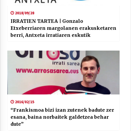
2018/09/28
IRRATIEN TARTEA | Gonzalo
Etxeberriaren margolanen erakusketaren
berri, Antxeta irratiaren eskutik
2016/02/15
“Frankismoa bizi izan zutenek badute zer
esana, baina norbaitek galdetzea behar
dute”