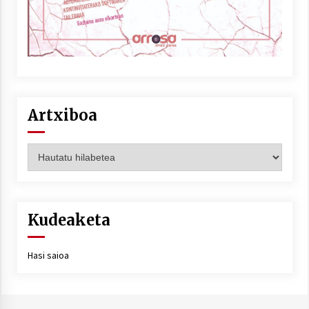
Artxiboa
Artxiboa
Kudeaketa
Hasi saioa