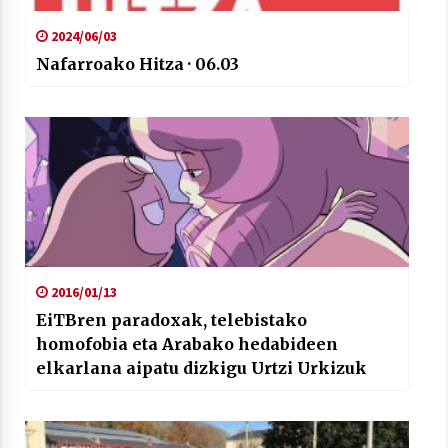
2024/06/03
Nafarroako Hitza · 06.03
2016/01/13
EiTBren paradoxak, telebistako
homofobia eta Arabako hedabideen
elkarlana aipatu dizkigu Urtzi Urkizuk