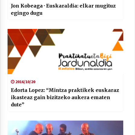
Jon Kobeaga · Euskaraldia: elkar mugituz
egingo dugu
2016/10/20
Edorta Lopez: “Mintza praktikek euskaraz
ikasteaz gain bizitzeko aukera ematen
dute”