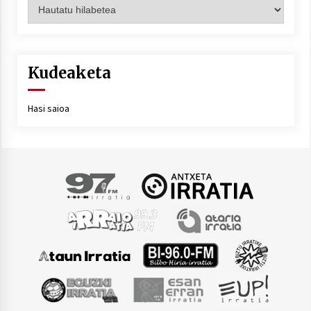
Artxiboa
Kudeaketa
Hasi saioa