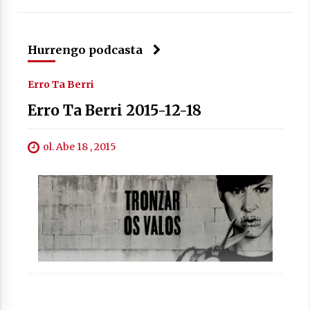
Hurrengo podcasta
Berria egunkarian elkarrizketa
Arrosaren 20 urteez
Erro Ta Berri
2021/07/06
Erro Ta Berri 2015-12-18
Hala Bedi irratiko Hizpidea saioan
Arrosaren 20 urteez
ol. Abe 18 , 2015
2021/07/03
Zebrabidearen denboraldi amaiera
EHZtik
2021/07/01