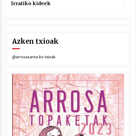
Irratiko kideek
Azken txioak
@arrosasarea-ko txioak