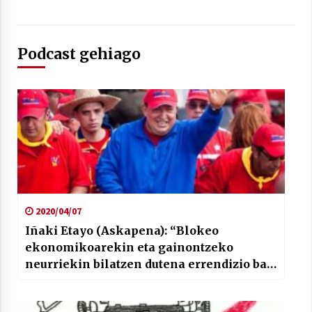
Podcast gehiago
Arrosaren laburpen bideoa Hamaika
Telebistaren eskutik
2021/06/30
2020/04/07
Iñaki Etayo (Askapena): “Blokeo
ekonomikoarekin eta gainontzeko
neurriekin bilatzen dutena errendizio bat
da”