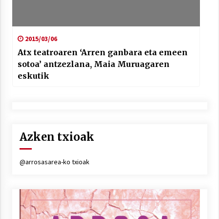
2015/03/06
Atx teatroaren ‘Arren ganbara eta emeen
sotoa’ antzezlana, Maia Muruagaren
eskutik
Azken txioak
@arrosasarea-ko txioak