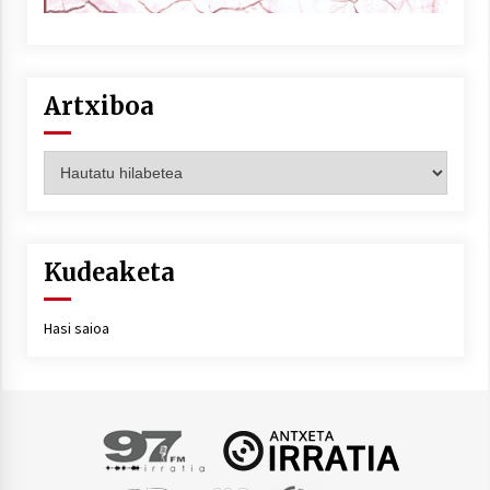
Artxiboa
Artxiboa
Kudeaketa
Hasi saioa