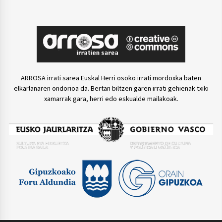
ARROSA irrati sarea Euskal Herri osoko irrati mordoxka baten
elkarlanaren ondorioa da. Bertan biltzen garen irrati gehienak txiki
xamarrak gara, herri edo eskualde mailakoak.