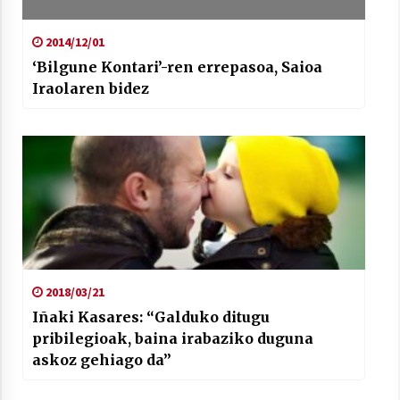
2014/12/01
‘Bilgune Kontari’-ren errepasoa, Saioa
Iraolaren bidez
Arrosaren laburpen bideoa Hamaika
Telebistaren eskutik
2021/06/30
2018/03/21
Iñaki Kasares: “Galduko ditugu
pribilegioak, baina irabaziko duguna
askoz gehiago da”