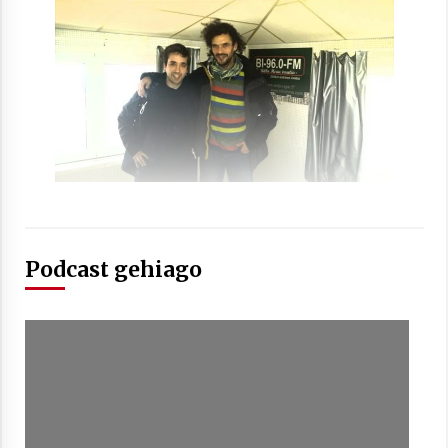
Berria egunkarian elkarrizketa
Arrosaren 20 urteez
2021/07/06
Hala Bedi irratiko Hizpidea saioan
Arrosaren 20 urteez
2021/07/03
Podcast gehiago
Zebrabidearen denboraldi amaiera
EHZtik
2021/07/01