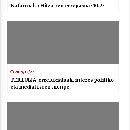
Nafarroako Hitza-ren errepasoa · 10.23
2015/10/27
TERTULIA: errefuxiatuak, interes politiko
eta mediatikoen menpe.