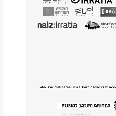
ARROSA irrati sarea Euskal Herri osoko irrati mor