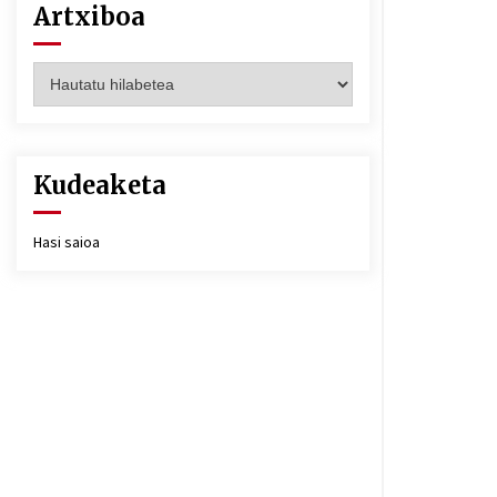
Artxiboa
Artxiboa
Kudeaketa
Hasi saioa