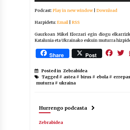
Arrosaren IX. Topaketak –
Podcast:
Play in new window
|
Download
Mila esker guztioi!
2021/11/11
Harpidetu:
Email
|
RSS
Segura irratian Arrosaren 20
Gaurkoan Mikel Elorzari egin diogu elkarrizk
urteez
Katalunia eta Ukrainako eskuin muturra hizpide
2021/07/22
Fa
Share
Post
Posted in
Zebrabidea
Tagged #
astea
#
birus
#
ebola
#
errepa
Hala Bedi irratiko Hizpidea
muturra
#
ukraina
saioan Arrosaren 20 urteez
2021/07/03
Hurrengo podcasta
Zebrabidea