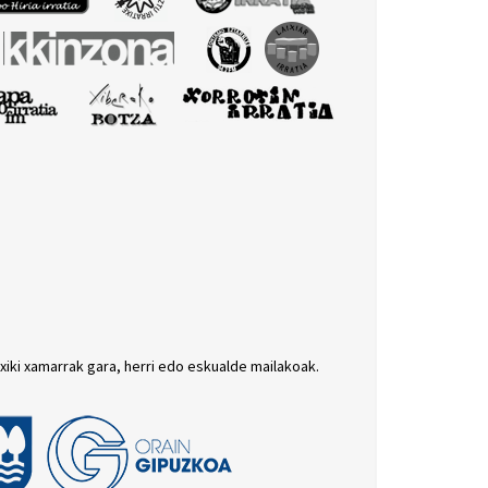
txiki xamarrak gara, herri edo eskualde mailakoak.