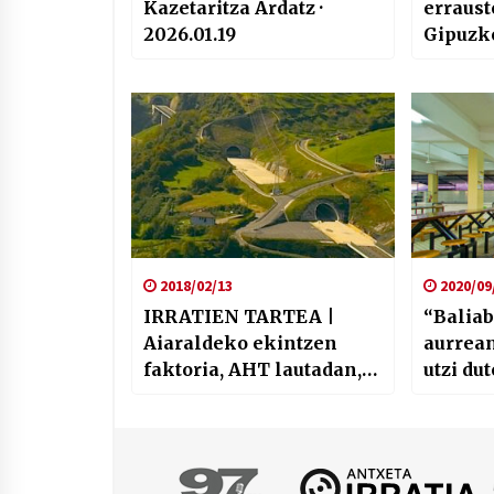
Kazetaritza Ardatz ·
erraus
2026.01.19
Gipuzk
mugim
sinbol
dugu
2018/02/13
2020/09
IRRATIEN TARTEA |
“Baliab
Aiaraldeko ekintzen
aurrean
faktoria, AHT lautadan,
utzi du
Torturaren Aurkako
Eguna eta Martxoaren 3a
izan ditugu hizpide Hala
Bediko lagunekin