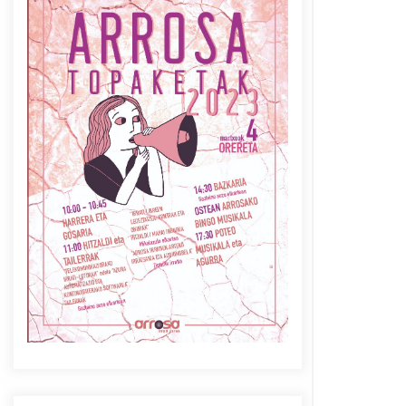
Azaroak 6 Iurretan Arrosa
sarearen IX. topaketak
2021/10/04
Berria egunkarian
elkarrizketa Arrosaren 20
urteez
2021/07/06
Arrosaren laburpen bideoa
Hamaika Telebistaren eskutik
2021/06/30