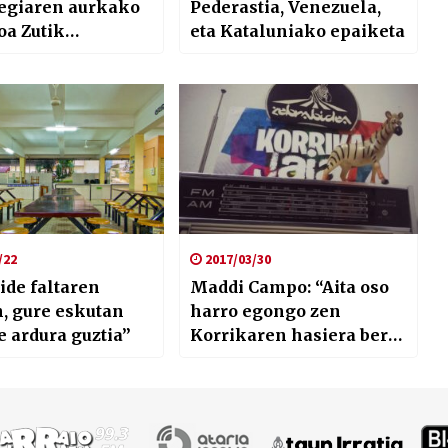
tegiaren aurkako
Pederastia, Venezuela,
oa Zutik
eta Kataluniako epaiketa
enduak duen
ismoaz hausnartu
/22
2017/03/30
ide faltaren
Maddi Campo: “Aita oso
, gure eskutan
harro egongo zen
te ardura guztia”
Korrikaren hasiera bere
jaioterrian izateaz”