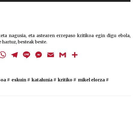
Arrosa sareko IX. topaketak!
gezi-
teklak
2021/10/13
bolumena
igotzeko
edo
Arrosari buruzko erreportaia
eta nagusia, eta astearen errepaso kritikoa egin digu ebola,
jaisteko.
 hartuz, besteak beste.
2021/07/16
cebook
Twitter
WhatsApp
Telegram
Line
Messenger
Email
Gmail
Share
soa
#
eskuin
#
katalunia
#
kritiko
#
mikel elorza
#
Zebrabidearen denboraldi
amaiera EHZtik
2021/07/01