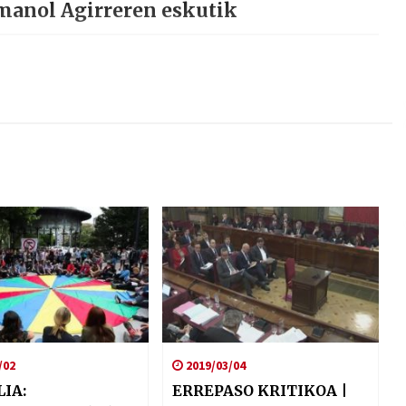
manol Agirreren eskutik
/02
2019/03/04
IA:
ERREPASO KRITIKOA |