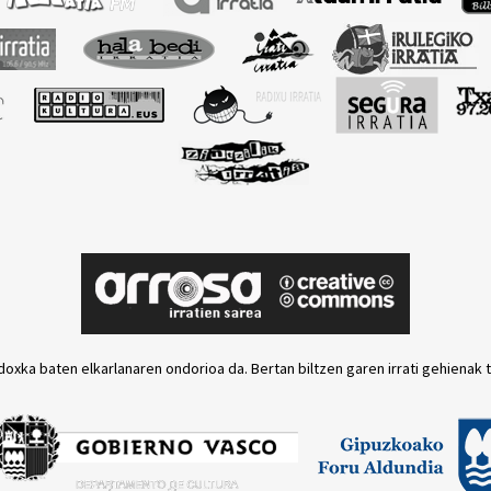
doxka baten elkarlanaren ondorioa da. Bertan biltzen garen irrati gehienak 