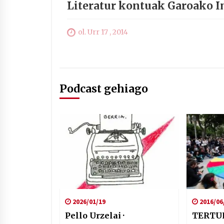
Literatur kontuak Garoako I
ol. Urr 17 , 2014
Podcast gehiago
2026/01/19
2016/06
Pello Urzelai ·
TERTUL