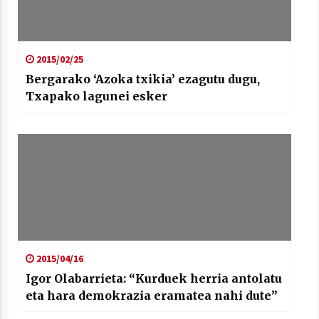
2015/02/25
Bergarako ‘Azoka txikia’ ezagutu dugu,
Txapako lagunei esker
2015/04/16
Igor Olabarrieta: “Kurduek herria antolatu
eta hara demokrazia eramatea nahi dute”