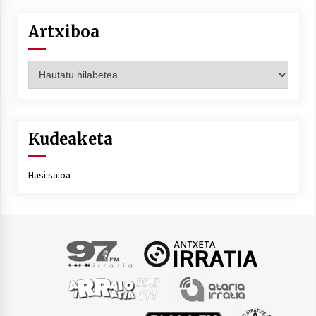
Artxiboa
Artxiboa
Kudeaketa
Hasi saioa