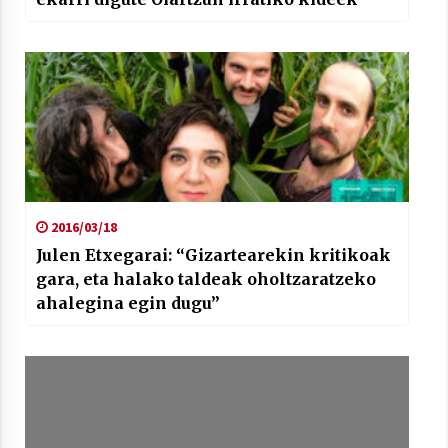
2016/03/18
Julen Etxegarai: “Gizartearekin kritikoak
gara, eta halako taldeak oholtzaratzeko
ahalegina egin dugu”