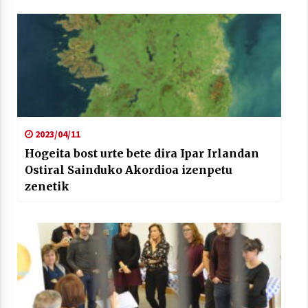
2023/04/11
Hogeita bost urte bete dira Ipar Irlandan
Ostiral Sainduko Akordioa izenpetu
zenetik