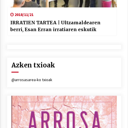
2018/11/21
IRRATIEN TARTEA | Ultzamaldearen
berri, Esan Erran irratiaren eskutik
Azken txioak
@arrosasarea-ko txioak