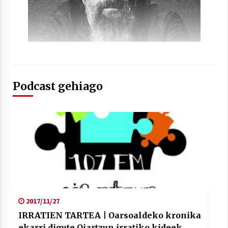
Arrosaren laburpen bideoa Hamaika
Telebistaren eskutik
Podcast gehiago
2021/06/30
2017/11/27
IRRATIEN TARTEA | Oarsoaldeko kronika
ekarri digute Oiartzun irratiko kideek