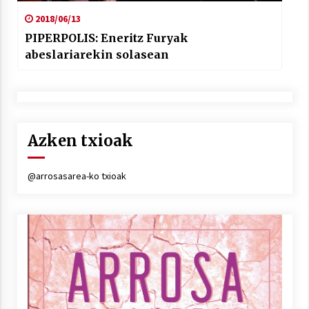
2018/06/13
PIPERPOLIS: Eneritz Furyak
abeslariarekin solasean
Azken txioak
@arrosasarea-ko txioak