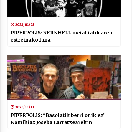
2023/01/03
PIPERPOLIS: KERNHELL metal taldearen
estreinako lana
2020/11/11
PIPERPOLIS: “Basolatik berri onik ez”
Komikiaz Joseba Larratxearekin