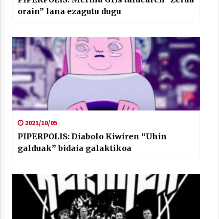
orain” lana ezagutu dugu
2021/10/05
PIPERPOLIS: Diabolo Kiwiren “Uhin
galduak” bidaia galaktikoa