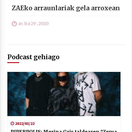
ZAEko arraunlariak gela arroxean
ar. Ira 29 , 2020
Podcast gehiago
2022/03/22
PIPERPOLIS: Merina Gris taldearen “Zerua