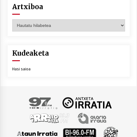
Artxiboa
Artxiboa
Kudeaketa
Hasi saioa