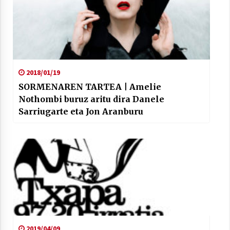
2018/01/19
SORMENAREN TARTEA | Amelie
Nothombi buruz aritu dira Danele
Sarriugarte eta Jon Aranburu
2019/04/09