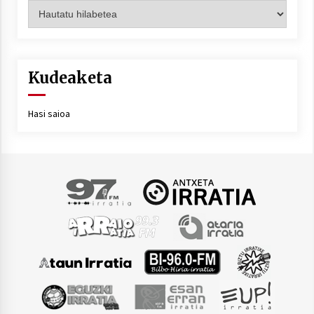
Artxiboa
Kudeaketa
Hasi saioa