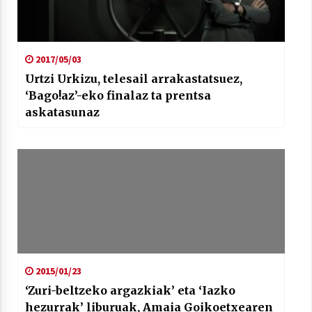
2017/05/03
Urtzi Urkizu, telesail arrakastatsuez,
‘Bago!az’-eko finalaz ta prentsa
askatasunaz
2015/01/23
‘Zuri-beltzeko argazkiak’ eta ‘Iazko
hezurrak’ liburuak, Amaia Goikoetxearen