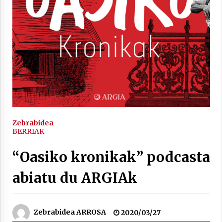
inguruko tailerraren audioa
2021/11/25
Mahai-ingurua: irratia, podcastak
eta ondoren zer?
2021/11/12
Zebrabidea
BERRIAK
“Oasiko kronikak” podcasta
abiatu du ARGIAk
Arrosaren IX. Topaketak – Mila
esker guztioi!
2021/11/11
Zebrabidea ARROSA
2020/03/27