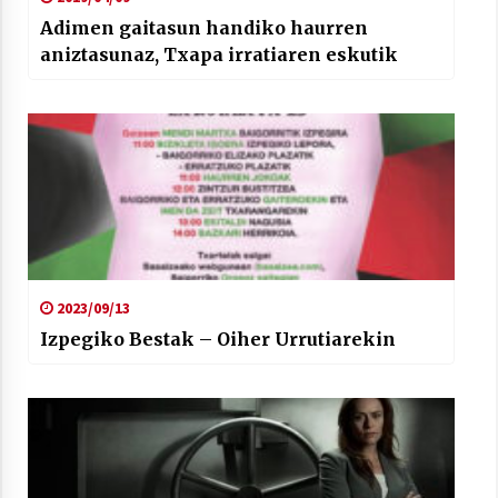
Adimen gaitasun handiko haurren
aniztasunaz, Txapa irratiaren eskutik
2023/09/13
Izpegiko Bestak – Oiher Urrutiarekin