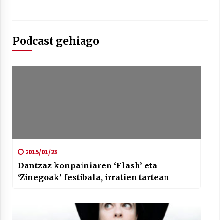
2021/07/01
Podcast gehiago
Arrosaren laburpen bideoa Hamaika
Telebistaren eskutik
2021/06/30
2015/01/23
Dantzaz konpainiaren ‘Flash’ eta
‘Zinegoak’ festibala, irratien tartean