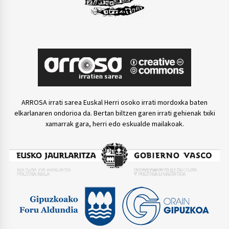
ARROSA irrati sarea Euskal Herri osoko irrati mordoxka baten
elkarlanaren ondorioa da. Bertan biltzen garen irrati gehienak txiki
xamarrak gara, herri edo eskualde mailakoak.