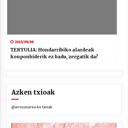
2015/09/08
TERTULIA: Hondarribiko alardeak
konponbiderik ez badu, zergatik da?
Azken txioak
@arrosasarea-ko txioak