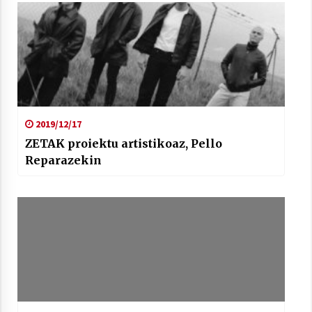
2019/12/17
ZETAK proiektu artistikoaz, Pello
Reparazekin