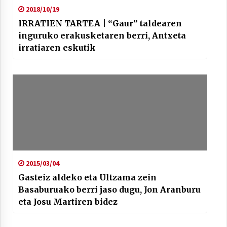
2018/10/19
IRRATIEN TARTEA | “Gaur” taldearen
inguruko erakusketaren berri, Antxeta
irratiaren eskutik
2015/03/04
Gasteiz aldeko eta Ultzama zein
Basaburuako berri jaso dugu, Jon Aranburu
eta Josu Martiren bidez