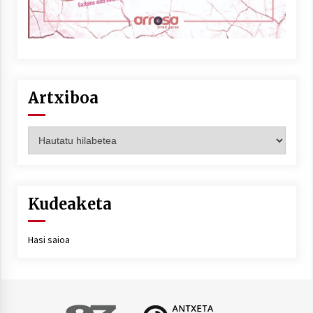
Artxiboa
Artxiboa
Kudeaketa
Hasi saioa