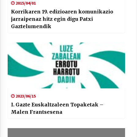
2015/04/01
Korrikaren 19. edizioaren komunikazio
jarraipenaz hitz egin digu Patxi
Gaztelumendik
2023/06/15
I. Gazte Euskaltzaleen Topaketak –
Malen Frantsesena