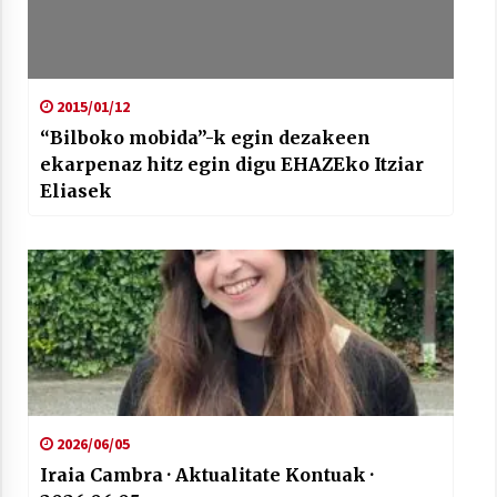
2015/01/12
“Bilboko mobida”-k egin dezakeen
ekarpenaz hitz egin digu EHAZEko Itziar
Eliasek
2026/06/05
Iraia Cambra · Aktualitate Kontuak ·