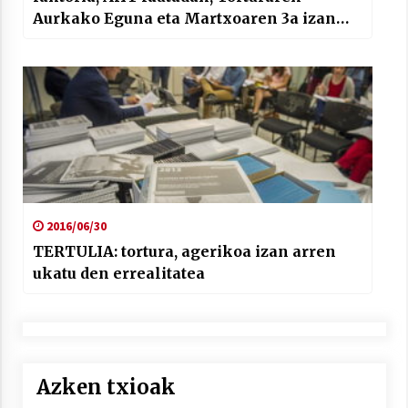
Aurkako Eguna eta Martxoaren 3a izan
ditugu hizpide Hala Bediko lagunekin
2016/06/30
TERTULIA: tortura, agerikoa izan arren
ukatu den errealitatea
Azken txioak