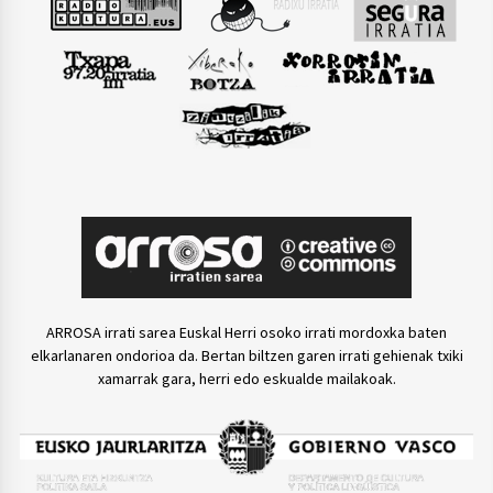
ARROSA irrati sarea Euskal Herri osoko irrati mordoxka baten
elkarlanaren ondorioa da. Bertan biltzen garen irrati gehienak txiki
xamarrak gara, herri edo eskualde mailakoak.