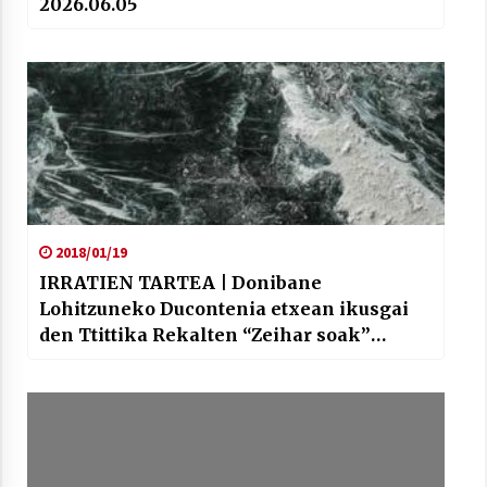
2026.06.05
2018/01/19
IRRATIEN TARTEA | Donibane
Lohitzuneko Ducontenia etxean ikusgai
den Ttittika Rekalten “Zeihar soak”
izeneko erakusketaren berri eman digute
Antxeta Irratiko lagunek