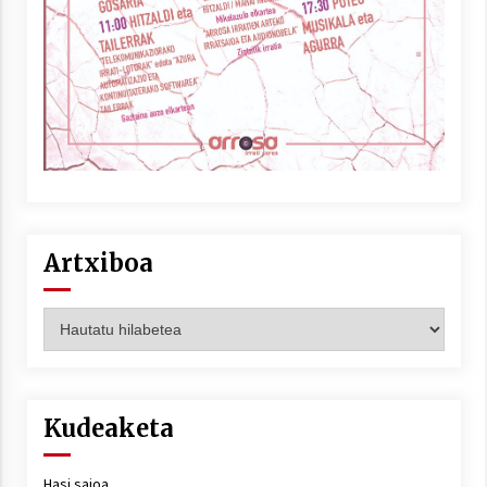
Artxiboa
Artxiboa
Kudeaketa
Hasi saioa