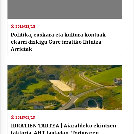
2015/11/18
Politika, euskara eta kultura kontuak
ekarri dizkigu Gure irratiko Ihintza
Arrietak
2018/02/13
IRRATIEN TARTEA | Aiaraldeko ekintzen
faktoria, AHT lautadan, Torturaren