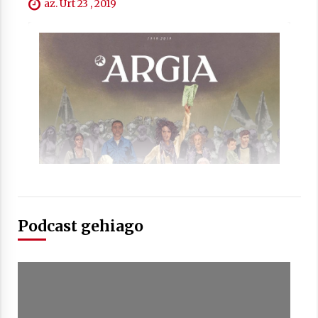
az. Urt 23 , 2019
Arrosaren laburpen bideoa Hamaika
Telebistaren eskutik
2021/06/30
Podcast gehiago