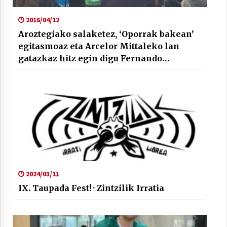
2016/04/12
Aroztegiako salaketez, ‘Oporrak bakean’
egitasmoaz eta Arcelor Mittaleko lan
gatazkaz hitz egin digu Fernando
Anbustegik
2024/03/11
IX. Taupada Fest! · Zintzilik Irratia