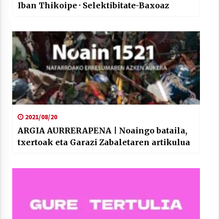
Iban Thikoipe · Selektibitate-Baxoaz
2021/08/20
ARGIA AURRERAPENA | Noaingo bataila,
txertoak eta Garazi Zabaletaren artikulua