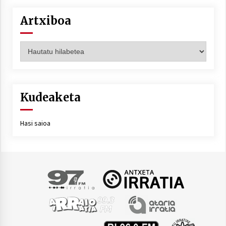
Artxiboa
Artxiboa
Kudeaketa
Hasi saioa