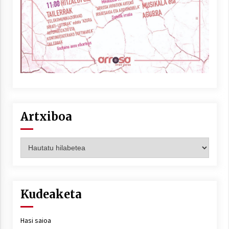
Artxiboa
Artxiboa
Kudeaketa
Hasi saioa