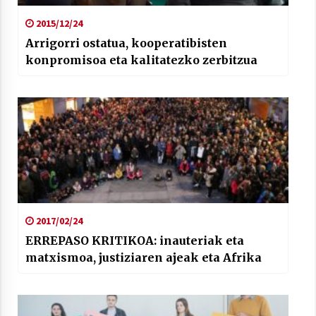
2015/12/24
Arrigorri ostatua, kooperatibisten
konpromisoa eta kalitatezko zerbitzua
2017/02/24
ERREPASO KRITIKOA: inauteriak eta
matxismoa, justiziaren ajeak eta Afrika