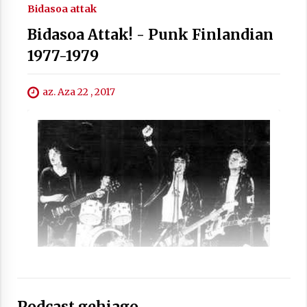
Bidasoa attak
Bidasoa Attak! - Punk Finlandian
1977-1979
Arrosaren laburpen bideoa Hamaika
az. Aza 22 , 2017
Telebistaren eskutik
2021/06/30
Podcast gehiago