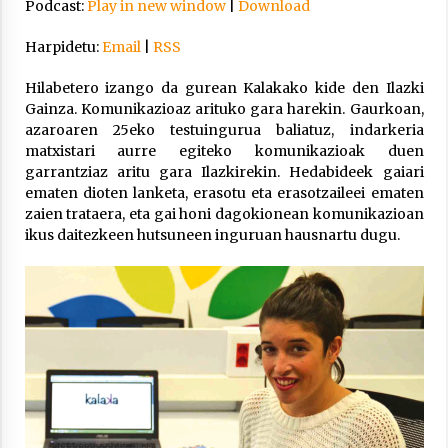
Arrosa sareko IX. topaketak!
Podcast:
Play in new window
|
Download
2021/10/13
Harpidetu:
Email
|
RSS
Hilabetero izango da gurean Kalakako kide den Ilazki
Azaroak 6 Iurretan Arrosa sarearen
Gainza. Komunikazioaz arituko gara harekin. Gaurkoan,
IX. topaketak
azaroaren 25eko testuingurua baliatuz, indarkeria
2021/10/04
matxistari aurre egiteko komunikazioak duen
garrantziaz aritu gara Ilazkirekin. Hedabideek gaiari
ematen dioten lanketa, erasotu eta erasotzaileei ematen
Segura irratian Arrosaren 20 urteez
zaien trataera, eta gai honi dagokionean komunikazioan
ikus daitezkeen hutsuneen inguruan hausnartu dugu.
2021/07/22
Arrosari buruzko erreportaia
2021/07/16