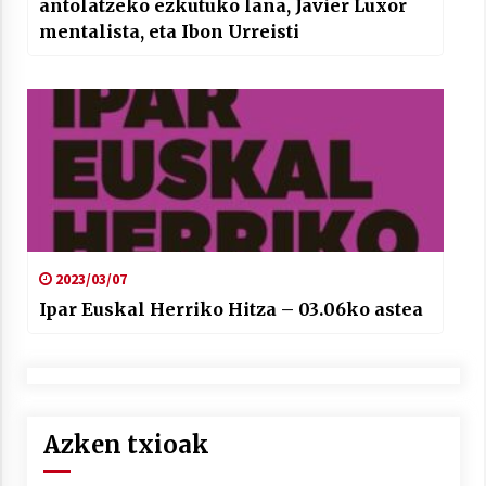
antolatzeko ezkutuko lana, Javier Luxor
mentalista, eta Ibon Urreisti
2023/03/07
Ipar Euskal Herriko Hitza – 03.06ko astea
Azken txioak