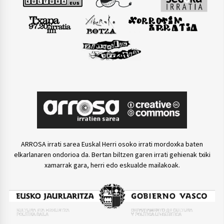
ARROSA irrati sarea Euskal Herri osoko irrati mordoxka baten
elkarlanaren ondorioa da. Bertan biltzen garen irrati gehienak txiki
xamarrak gara, herri edo eskualde mailakoak.