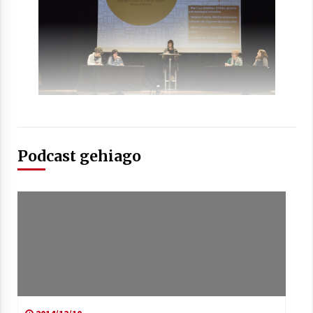
Arrosaren laburpen bideoa Hamaika
Telebistaren eskutik
2021/06/30
Podcast gehiago