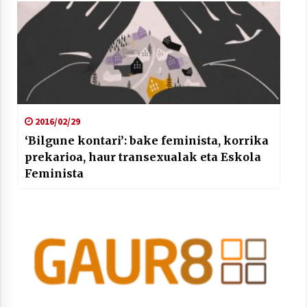
2016/02/29
‘Bilgune kontari’: bake feminista, korrika
prekarioa, haur transexualak eta Eskola
Feminista