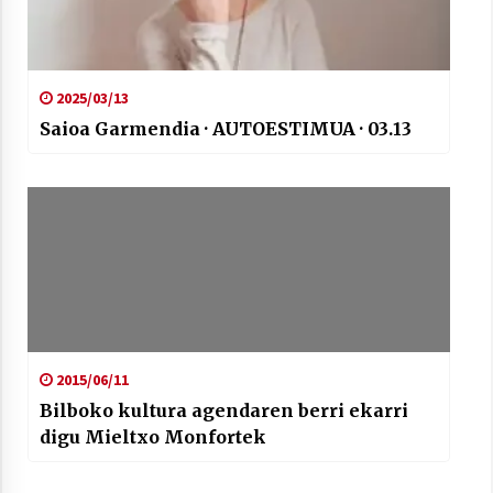
2025/03/13
Saioa Garmendia · AUTOESTIMUA · 03.13
2015/06/11
Bilboko kultura agendaren berri ekarri
digu Mieltxo Monfortek