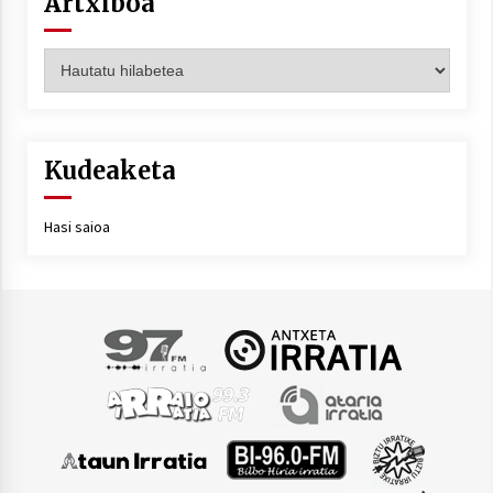
Artxiboa
Artxiboa
Kudeaketa
Hasi saioa