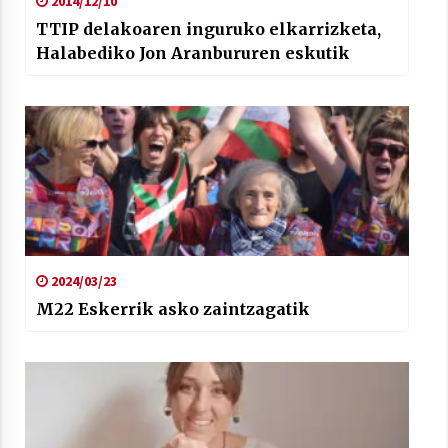
2014/12/10
TTIP delakoaren inguruko elkarrizketa,
Halabediko Jon Aranbururen eskutik
2024/03/23
M22 Eskerrik asko zaintzagatik