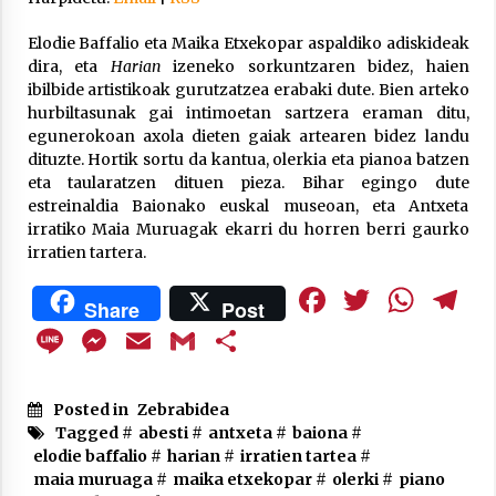
Arrosa sareko IX. topaketak!
2021/10/13
Elodie Baffalio eta Maika Etxekopar aspaldiko adiskideak
dira, eta
Harian
izeneko sorkuntzaren bidez, haien
ibilbide artistikoak gurutzatzea erabaki dute. Bien arteko
Azaroak 6 Iurretan Arrosa sarearen
hurbiltasunak gai intimoetan sartzera eraman ditu,
IX. topaketak
egunerokoan axola dieten gaiak artearen bidez landu
2021/10/04
dituzte. Hortik sortu da kantua, olerkia eta pianoa batzen
eta taularatzen dituen pieza. Bihar egingo dute
estreinaldia Baionako euskal museoan, eta Antxeta
irratiko Maia Muruagak ekarri du horren berri gaurko
Segura irratian Arrosaren 20 urteez
irratien tartera.
2021/07/22
Facebook
Twitte
Wha
T
Share
Post
Line
Messenger
Email
Gmail
Share
Arrosari buruzko erreportaia
Posted in
Zebrabidea
2021/07/16
Tagged #
abesti
#
antxeta
#
baiona
#
elodie baffalio
#
harian
#
irratien tartea
#
maia muruaga
#
maika etxekopar
#
olerki
#
piano