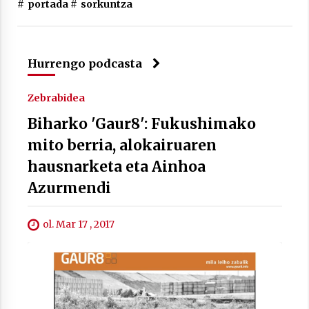
#
portada
#
sorkuntza
Berria egunkarian elkarrizketa
Hurrengo podcasta
Arrosaren 20 urteez
2021/07/06
Zebrabidea
Biharko 'Gaur8': Fukushimako
Hala Bedi irratiko Hizpidea saioan
mito berria, alokairuaren
Arrosaren 20 urteez
2021/07/03
hausnarketa eta Ainhoa
Azurmendi
ol. Mar 17 , 2017
Zebrabidearen denboraldi amaiera
EHZtik
2021/07/01