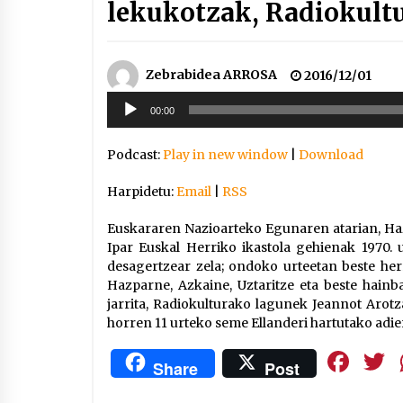
lekukotzak, Radiokult
Zebrabidea ARROSA
2016/12/01
Soinu
00:00
erreproduzigailua
Podcast:
Play in new window
|
Download
Harpidetu:
Email
|
RSS
Euskararen Nazioarteko Egunaren atarian, Hazp
Ipar Euskal Herriko ikastola gehienak 1970. 
desagertzear zela; ondoko urteetan beste her
Hazparne, Azkaine, Uztaritze eta beste hainb
jarrita, Radiokulturako lagunek Jeannot Arot
horren 11 urteko seme Ellanderi hartutako adie
Fa
Share
Post