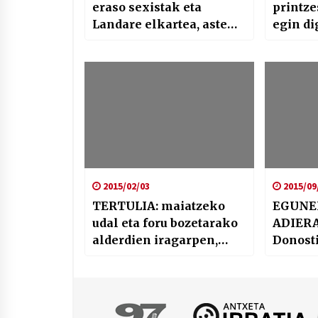
eraso sexistak eta
printze
Landare elkartea, aste
egin di
honetako Argian
2015/02/03
2015/09
TERTULIA: maiatzeko
EGUNE
udal eta foru bozetarako
ADIER
alderdien iragarpen,
Donost
desio eta intentzioez
euskal