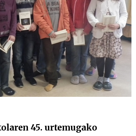
Arrosa sareko IX. topaketak!
2021/10/13
Arrosari buruzko erreportaia
2021/07/16
Zebrabidearen denboraldi
amaiera EHZtik
2021/07/01
tolaren 45. urtemugako