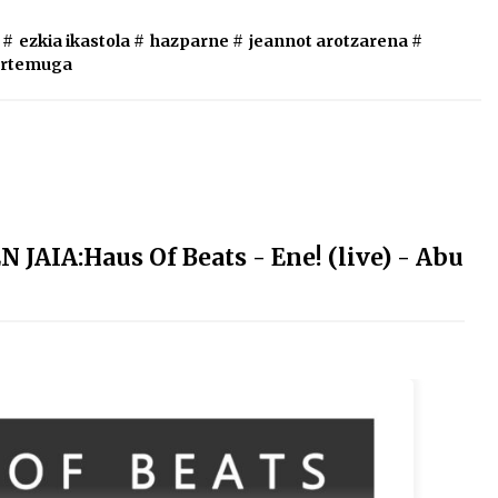
#
ezkia ikastola
#
hazparne
#
jeannot arotzarena
#
urtemuga
JAIA:Haus Of Beats - Ene! (live) - Abu