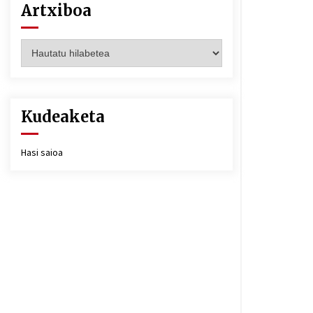
Artxiboa
Artxiboa
Kudeaketa
Hasi saioa