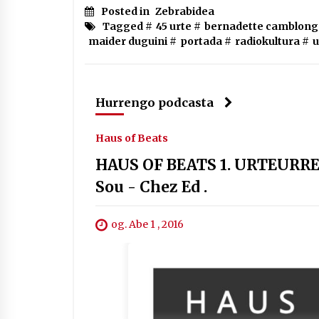
Posted in
Zebrabidea
Tagged #
45 urte
#
bernadette camblong
maider duguini
#
portada
#
radiokultura
#
Hurrengo podcasta
Haus of Beats
HAUS OF BEATS 1. URTEURREN 
Sou - Chez Ed .
og. Abe 1 , 2016