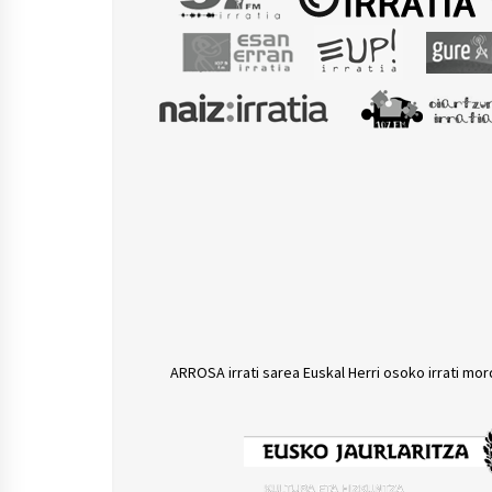
ARROSA irrati sarea Euskal Herri osoko irrati mor