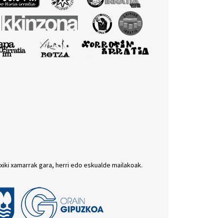
txiki xamarrak gara, herri edo eskualde mailakoak.