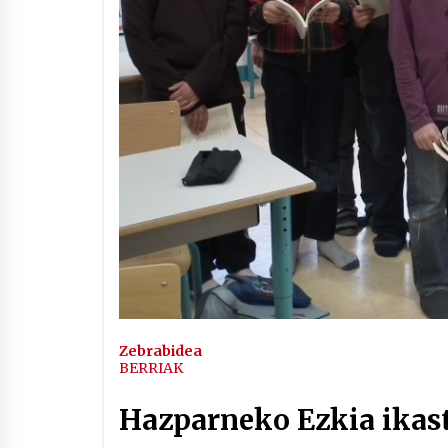
Arrosaren IX. Topaketak –
Mila esker guztioi!
2021/11/11
Segura irratian Arrosaren 20
urteez
2021/07/22
Hala Bedi irratiko Hizpidea
saioan Arrosaren 20 urteez
2021/07/03
Zebrabidea
BERRIAK
Hazparneko Ezkia ikas