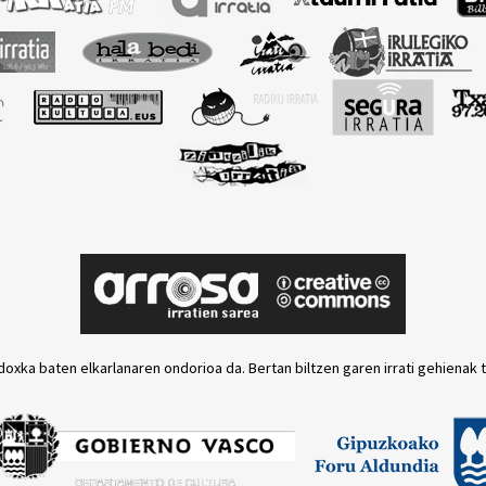
doxka baten elkarlanaren ondorioa da. Bertan biltzen garen irrati gehienak 