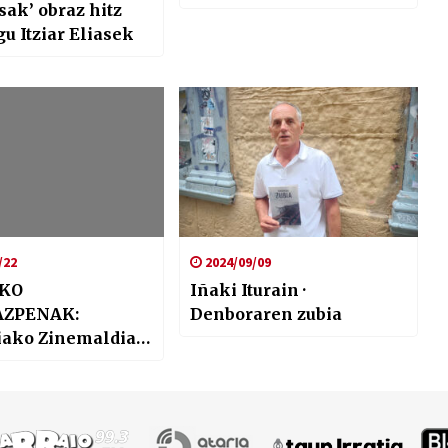
sak’ obraz hitz
gu Itziar Eliasek
/22
2024/09/09
KO
Iñaki Iturain ·
AZPENAK:
Denboraren zubia
iako Zinemaldian,
 zinearen eguna