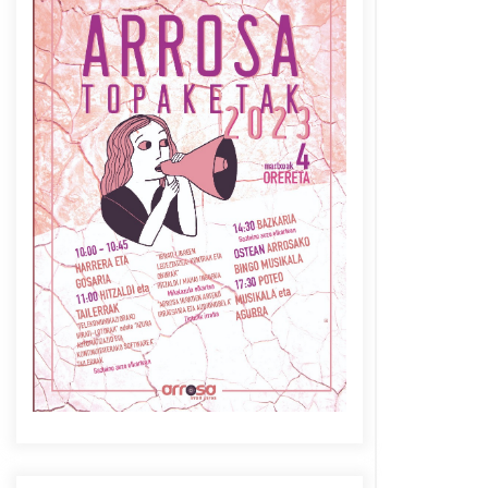
Azaroak 6 Iurretan Arrosa
sarearen IX. topaketak
2021/10/04
Berria egunkarian
elkarrizketa Arrosaren 20
urteez
2021/07/06
Arrosaren laburpen bideoa
Hamaika Telebistaren eskutik
2021/06/30