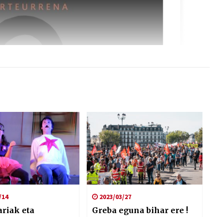
/14
2023/03/27
ariak eta
Greba eguna bihar ere !