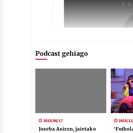
Podcast gehiago
2015/06/17
2015/12
Joseba Asiron, jaietako
‘Futbol