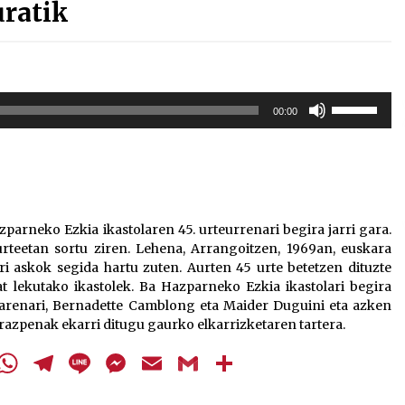
uratik
Erabili
00:00
gora/behera
gezi-
teklak
bolumena
igotzeko
edo
arneko Ezkia ikastolaren 45. urteurrenari begira jarri gara.
jaisteko.
urteetan sortu ziren. Lehena, Arrangoitzen, 1969an, euskara
ri askok segida hartu zuten. Aurten 45 urte betetzen dituzte
at lekutako ikastolek. Ba Hazparneko Ezkia ikastolari begira
zarenari, Bernadette Camblong eta Maider Duguini eta azken
razpenak ekarri ditugu gaurko elkarrizketaren tartera.
cebook
Twitter
WhatsApp
Telegram
Line
Messenger
Email
Gmail
Share