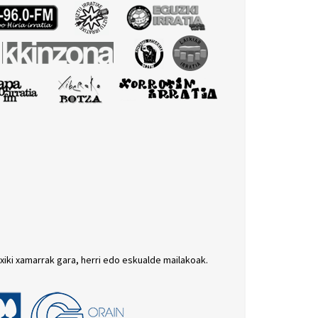
txiki xamarrak gara, herri edo eskualde mailakoak.