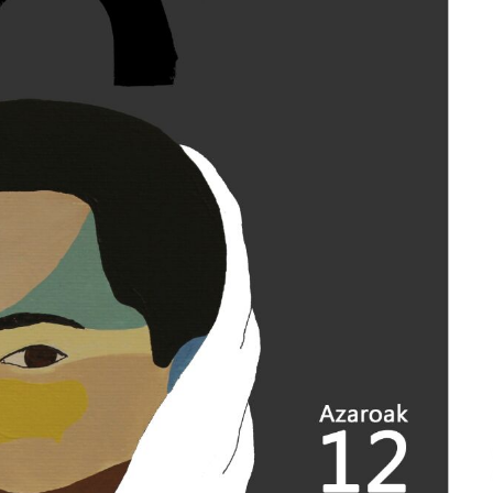
Arrosa sareko IX. topaketak!
2021/10/13
Arrosari buruzko erreportaia
2021/07/16
Zebrabidearen denboraldi
amaiera EHZtik
2021/07/01