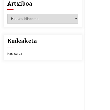
Artxiboa
Artxiboa
Kudeaketa
Hasi saioa