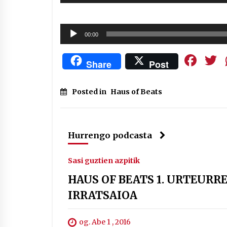
Soinu
00:00
erreproduzigailua
Fa
Share
Post
Posted in
Haus of Beats
Hurrengo podcasta
Sasi guztien azpitik
HAUS OF BEATS 1. URTEURR
IRRATSAIOA
og. Abe 1 , 2016