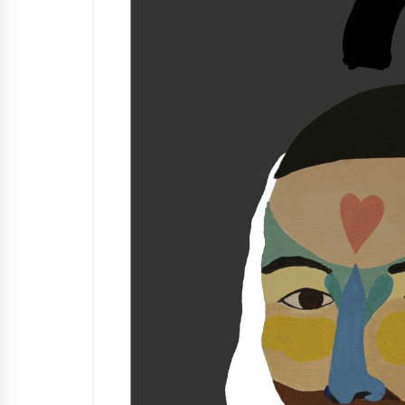
Arrosaren IX. Topaketak –
Mila esker guztioi!
2021/11/11
Segura irratian Arrosaren 20
urteez
2021/07/22
Hala Bedi irratiko Hizpidea
saioan Arrosaren 20 urteez
2021/07/03