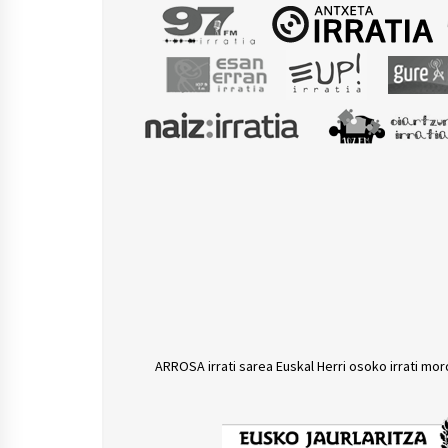
ARROSA irrati sarea Euskal Herri osoko irrati mor