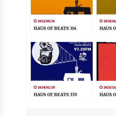
2022/09/26
2024/06
HAUS OF BEATS 314
HAUS O
2024/01/29
2019/10
HAUS OF BEATS 370
HAUS O