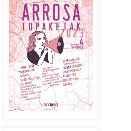
Azaroak 6 Iurretan Arrosa
sarearen IX. topaketak
2021/10/04
Berria egunkarian
elkarrizketa Arrosaren 20
urteez
2021/07/06
Arrosaren laburpen bideoa
Hamaika Telebistaren eskutik
2021/06/30