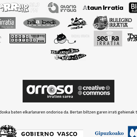
doxka baten elkarlanaren ondorioa da. Bertan biltzen garen irrati gehienak 