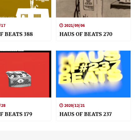
/17
2021/09/06
F BEATS 388
HAUS OF BEATS 270
/28
2020/12/21
F BEATS 179
HAUS OF BEATS 237