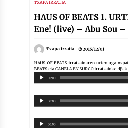
TXAPA IRRATIA
HAUS OF BEATS 1. URT
Ene! (live) – Abu Sou –
Txapa Irratia
2016/12/01
HAUS OF BEATS irratsaioaren urtemuga ospat
BEATS eta CANELA EN SURCO irratsaioko dj’ak i
Soinu
00:00
erreproduzigailua
Soinu
00:00
erreproduzigailua
Soinu
00:00
erreproduzigailua