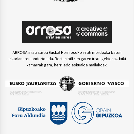
ARROSA irrati sarea Euskal Herri osoko irrati mordoxka baten
elkarlanaren ondorioa da. Bertan biltzen garen irrati gehienak txiki
xamarrak gara, herri edo eskualde mailakoak.