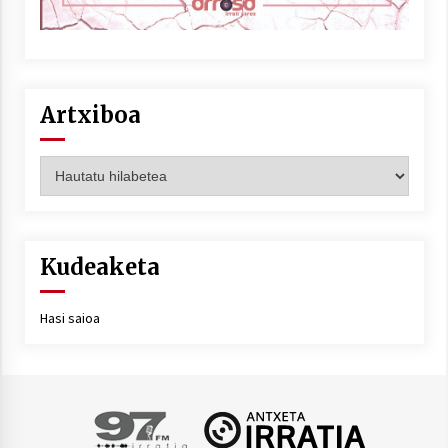
Artxiboa
Artxiboa
Kudeaketa
Hasi saioa