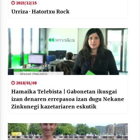
2023/12/15
Urriza · Hatortxu Rock
2018/01/08
Hamaika Telebista | Gabonetan ikusgai
izan denaren errepasoa izan dugu Nekane
Zinkunegi kazetariaren eskutik