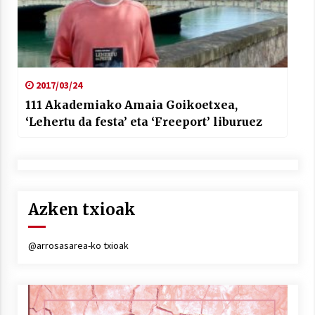
2017/03/24
111 Akademiako Amaia Goikoetxea,
‘Lehertu da festa’ eta ‘Freeport’ liburuez
Azken txioak
@arrosasarea-ko txioak