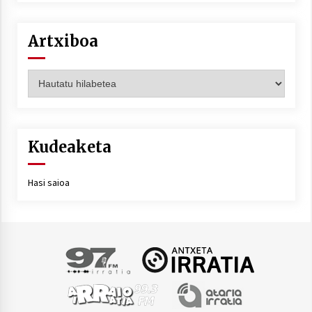
Artxiboa
Artxiboa
Kudeaketa
Hasi saioa