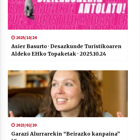
2025/10/24
Asier Basurto · Desazkunde Turistikoaren
Aldeko EHko Topaketak · 2025.10.24
2023/02/20
Garazi Alurrarekin “Beirazko kanpaina”