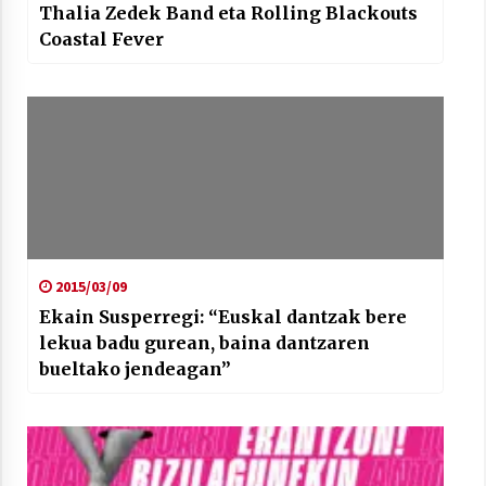
Thalia Zedek Band eta Rolling Blackouts
Coastal Fever
2015/03/09
Ekain Susperregi: “Euskal dantzak bere
lekua badu gurean, baina dantzaren
bueltako jendeagan”