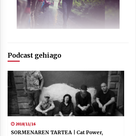
2021/07/01
Arrosaren laburpen bideoa Hamaika
Telebistaren eskutik
Podcast gehiago
2021/06/30
2018/11/16
SORMENAREN TARTEA | Cat Power,