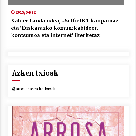
2015/04/22
Xabier Landabidea, #SelfieIKT kanpainaz
eta ‘Euskarazko komunikabideen
kontsumoa eta internet’ ikerketaz
Azken txioak
@arrosasarea-ko txioak