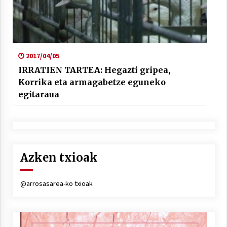
2017/04/05
IRRATIEN TARTEA: Hegazti gripea,
Korrika eta armagabetze eguneko
egitaraua
Azken txioak
@arrosasarea-ko txioak