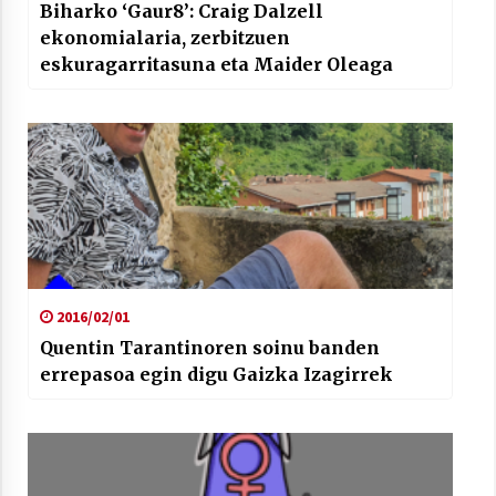
Biharko ‘Gaur8’: Craig Dalzell
ekonomialaria, zerbitzuen
eskuragarritasuna eta Maider Oleaga
2016/02/01
Quentin Tarantinoren soinu banden
errepasoa egin digu Gaizka Izagirrek