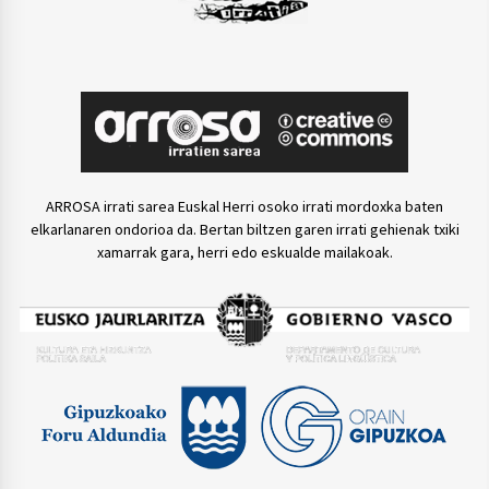
ARROSA irrati sarea Euskal Herri osoko irrati mordoxka baten
elkarlanaren ondorioa da. Bertan biltzen garen irrati gehienak txiki
xamarrak gara, herri edo eskualde mailakoak.