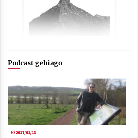
Arrosaren laburpen bideoa Hamaika
Telebistaren eskutik
2021/06/30
Podcast gehiago
2017/01/13