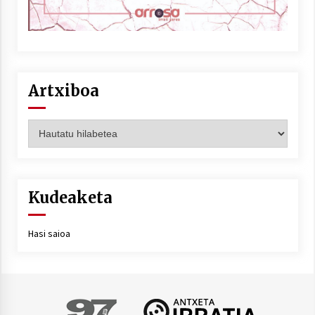
Artxiboa
Artxiboa
Kudeaketa
Hasi saioa