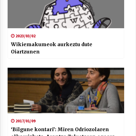
2023/03/02
Wikiemakumeok aurkeztu dute
Oiartzunen
2017/01/09
‘Bilgune kontari’: Miren Odriozolaren