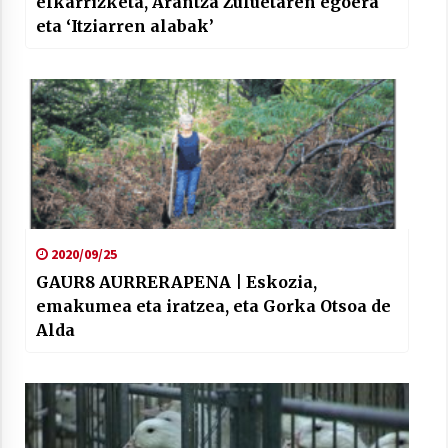
elkarrizketa, Arantza Zuluetaren egoera
eta ‘Itziarren alabak’
2020/09/25
GAUR8 AURRERAPENA | Eskozia,
emakumea eta iratzea, eta Gorka Otsoa de
Alda