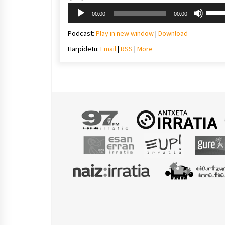
Soinu
Erabil
00:00
00:00
erreproduzigailua
gora/
gezi-
Podcast:
Play in new window
|
Download
teklak
Harpidetu:
Email
|
RSS
|
More
bolu
igotz
edo
jaiste