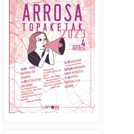
Azaroak 6 Iurretan Arrosa
sarearen IX. topaketak
2021/10/04
Berria egunkarian
elkarrizketa Arrosaren 20
urteez
2021/07/06
Arrosaren laburpen bideoa
Hamaika Telebistaren eskutik
2021/06/30