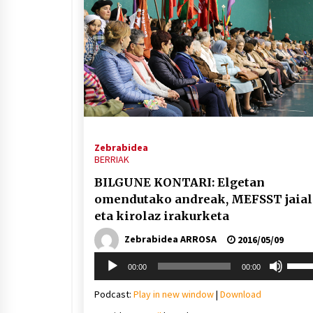
Zebrabidea
BERRIAK
BILGUNE KONTARI: Elgetan
omendutako andreak, MEFSST jaial
eta kirolaz irakurketa
Zebrabidea ARROSA
2016/05/09
Soinu
Erabil
00:00
00:00
erreproduzigailua
gora/
gezi-
Podcast:
Play in new window
|
Download
teklak