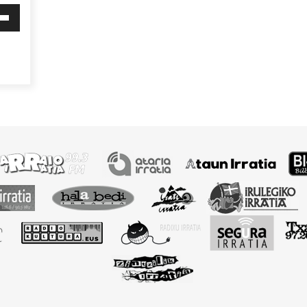
i
behera
mena
eko
ko.