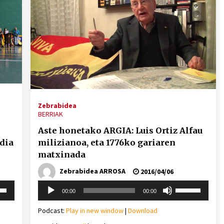
Zebrabidea
BERRIAK
Aste honetako ARGIA: Luis Ortiz Alfau
dia
milizianoa, eta 1776ko gariaren
matxinada
Zebrabidea ARROSA
2016/04/06
Soinu
i
Erabili
00:00
00:00
erreproduzigailua
behera
gora/behera
gezi-
Podcast:
Play in new window
|
Download
teklak