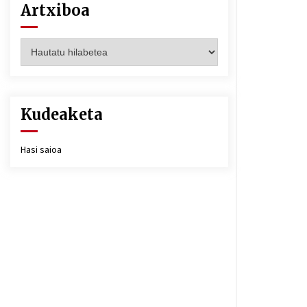
Artxiboa
Artxiboa
Kudeaketa
Hasi saioa