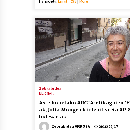
Harpidetu:
Email
|
RSS
|
More
bolu
igotz
edo
jaiste
Zebrabidea
BERRIAK
Aste honetako ARGIA: elikagaien ‘E’
ak, Julia Monge ekintzailea eta AP-
bidesariak
Zebrabidea ARROSA
2016/02/17