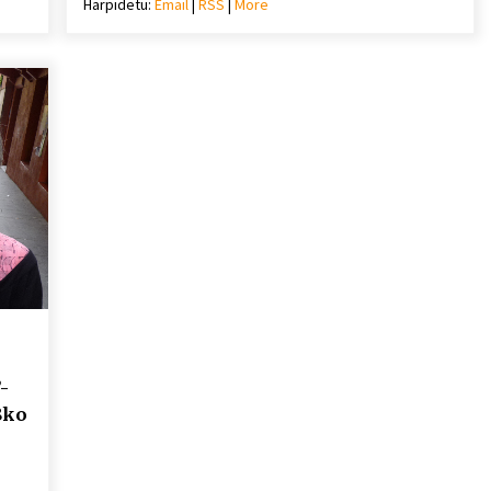
Harpidetu:
Email
|
RSS
|
More
mena
bolumena
eko
igotzeko
edo
ko.
jaisteko.
-
8ko