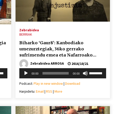
Arrosa sareko IX. topaketak!
2021/10/13
Arrosari buruzko erreportaia
Zebrabidea
BERRIAK
2021/07/16
gia
Biharko ‘Gaur8’: Kanbodiako
umezurztegiak, 36ko gerrako
sufrimendu emea eta Nafarroako
EHNE
Zebrabidea ARROSA
2016/10/21
Zebrabidearen denboraldi
Soinu
i
Erabili
00:00
00:00
amaiera EHZtik
erreproduzigailua
behera
gora/behera
2021/07/01
gezi-
Podcast:
Play in new window
|
Download
teklak
Harpidetu:
Email
|
RSS
|
More
mena
bolumena
eko
igotzeko
edo
ko.
jaisteko.