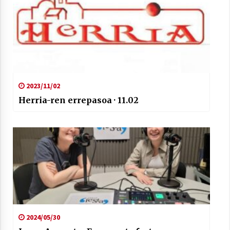
2021/07/01
Arrosaren laburpen bideoa Hamaika
2023/11/02
Telebistaren eskutik
Herria-ren errepasoa · 11.02
2021/06/30
2024/05/30