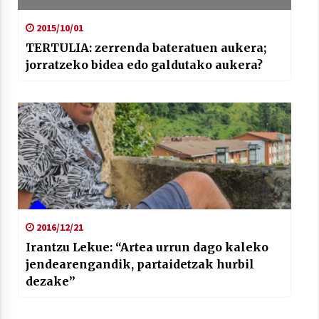
2015/10/01
TERTULIA: zerrenda bateratuen aukera;
jorratzeko bidea edo galdutako aukera?
2016/12/21
Irantzu Lekue: “Artea urrun dago kaleko
jendearengandik, partaidetzak hurbil
dezake”