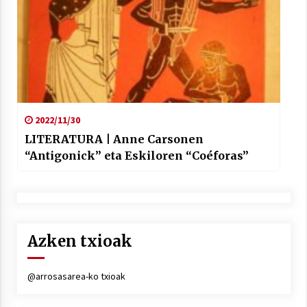
2022/11/30
LITERATURA | Anne Carsonen
“Antigonick” eta Eskiloren “Coéforas”
Azken txioak
@arrosasarea-ko txioak