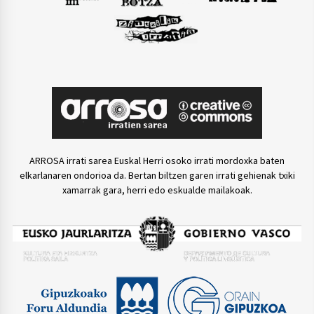
ARROSA irrati sarea Euskal Herri osoko irrati mordoxka baten
elkarlanaren ondorioa da. Bertan biltzen garen irrati gehienak txiki
xamarrak gara, herri edo eskualde mailakoak.