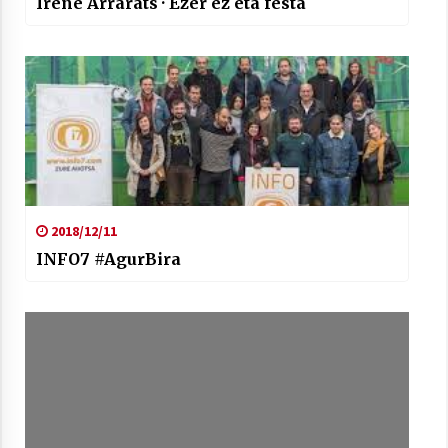
Irene Arrarats · Ezer ez eta festa
2018/12/11
INFO7 #AgurBira