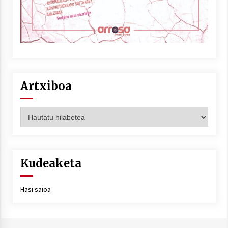
Artxiboa
Artxiboa
Kudeaketa
Hasi saioa