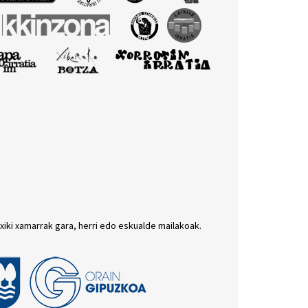
txiki xamarrak gara, herri edo eskualde mailakoak.