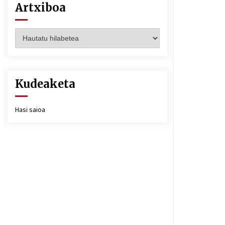
Artxiboa
Artxiboa
Kudeaketa
Hasi saioa