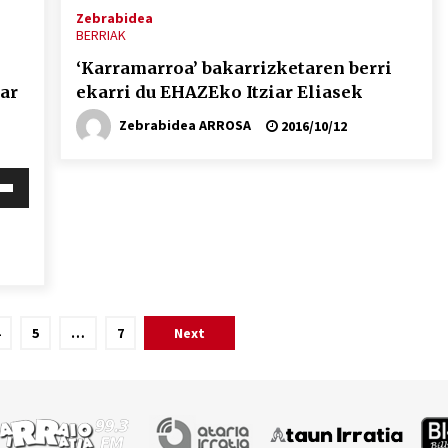
Zebrabidea
BERRIAK
‘Karramarroa’ bakarrizketaren berri
ar
ekarri du EHAZEko Itziar Eliasek
Zebrabidea ARROSA
2016/10/12
i
behera
mena
eko
ko.
5
…
7
Next