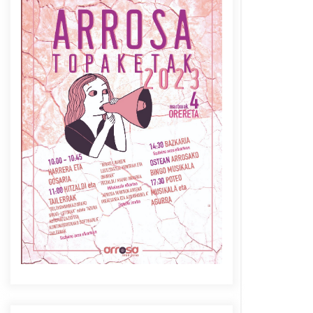
Azaroak 6 Iurretan Arrosa
sarearen IX. topaketak
2021/10/04
Berria egunkarian
elkarrizketa Arrosaren 20
urteez
2021/07/06
Arrosaren laburpen bideoa
Hamaika Telebistaren eskutik
2021/06/30