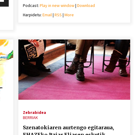
gezi-
behera
Podcast:
Play in new window
|
Download
teklak
Harpidetu:
Email
|
RSS
|
More
bolumena
igotzeko
mena
edo
eko
jaisteko.
ko.
Zebrabidea
BERRIAK
Szenatokiaren aurtengo egitaraua,
EHAZEko Itziar Eliasen eskutik