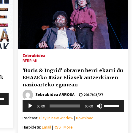
Zebrabidea
BERRIAK
‘Boris & Ingrid’ obraren berri ekarri du
ik
EHAZEko Itziar Eliasek antzerkiaren
nazioarteko egunean
Zebrabidea ARROSA
2017/03/27
i
behera
Soinu
Erabili
00:00
00:00
erreproduzigailua
gora/behera
gezi-
Podcast:
Play in new window
|
Download
mena
teklak
eko
Harpidetu:
Email
|
RSS
|
More
bolumena