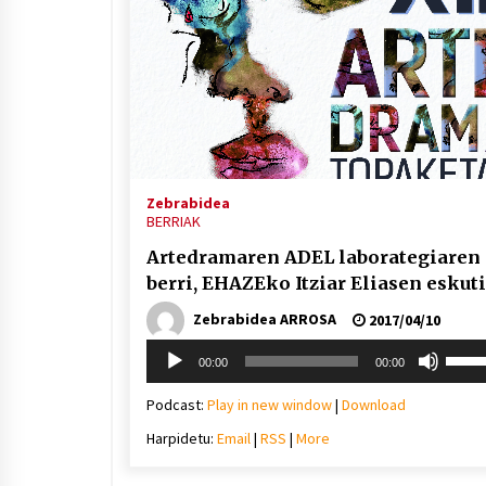
Zebrabidea
BERRIAK
Artedramaren ADEL laborategiaren
berri, EHAZEko Itziar Eliasen eskut
Zebrabidea ARROSA
2017/04/10
Soinu
Erabil
00:00
00:00
erreproduzigailua
gora/
gezi-
Podcast:
Play in new window
|
Download
teklak
Harpidetu:
Email
|
RSS
|
More
bolu
igotz
edo