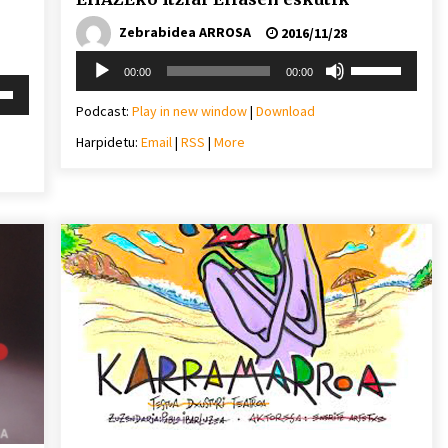
Zebrabidea ARROSA
2016/11/28
Soinu
Erabili
00:00
00:00
erreproduzigailua
gora/behera
i
gezi-
behera
Podcast:
Play in new window
|
Download
teklak
Harpidetu:
Email
|
RSS
|
More
bolumena
igotzeko
mena
edo
eko
jaisteko.
ko.