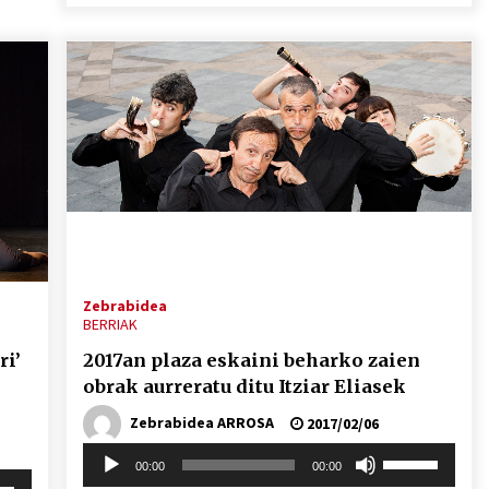
igotzeko
ko.
edo
jaisteko.
Zebrabidea
BERRIAK
ri’
2017an plaza eskaini beharko zaien
obrak aurreratu ditu Itziar Eliasek
Zebrabidea ARROSA
2017/02/06
Soinu
Erabili
00:00
00:00
erreproduzigailua
gora/behera
i