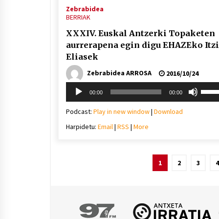
Zebrabidea
BERRIAK
XXXIV. Euskal Antzerki Topaketen
aurrerapena egin digu EHAZEko Itzi
Eliasek
Zebrabidea ARROSA
2016/10/24
Soinu
Erabil
00:00
00:00
erreproduzigailua
gora/
gezi-
Podcast:
Play in new window
|
Download
teklak
Harpidetu:
Email
|
RSS
|
More
bolu
igotz
edo
jaiste
Posts
1
2
3
4
pagination