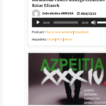
Itziar Eliasek
Zebrabidea ARROSA
2016/12/12
Soinu
Erabil
00:00
00:00
erreproduzigailua
gora/
gezi-
Podcast:
Play in new window
|
Download
teklak
Harpidetu:
Email
|
RSS
|
More
bolu
igotz
edo
jaiste