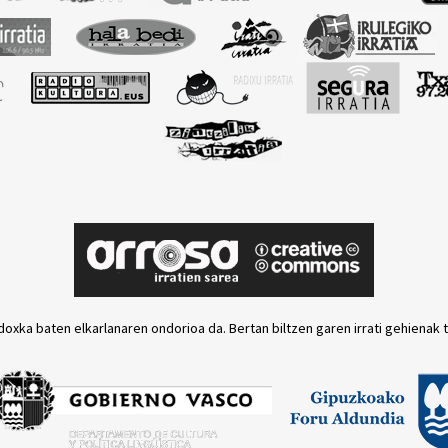
doxka baten elkarlanaren ondorioa da. Bertan biltzen garen irrati gehienak 