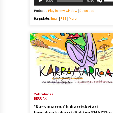
00:00
00:00
erreproduzigailua
gora/
gezi-
Podcast:
Play in new window
|
Download
teklak
Harpidetu:
Email
|
RSS
|
More
bolu
igotz
edo
jaiste
Zebrabidea
BERRIAK
‘Karramarroa’ bakarrizketari
buruzkoak ekarri dizkigu EHAZEko