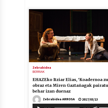
jaiste
Zebrabidea
BERRIAK
EHAZEko Itziar Elias, ‘Koadernoa zu
obraz eta Miren Gaztañagak pairatu
behar izan duenaz
Zebrabidea ARROSA
2017/03/13
Soinu
Erabil