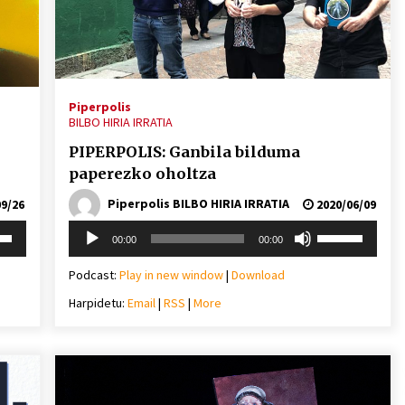
Arrosa sareko IX. topaketak!
2021/10/13
Arrosari buruzko erreportaia
Piperpolis
BILBO HIRIA IRRATIA
2021/07/16
PIPERPOLIS: Ganbila bilduma
paperezko oholtza
Piperpolis BILBO HIRIA IRRATIA
9/26
2020/06/09
Soinu
i
Erabili
00:00
00:00
Zebrabidearen denboraldi
erreproduzigailua
behera
gora/behera
amaiera EHZtik
gezi-
Podcast:
Play in new window
|
Download
teklak
2021/07/01
Harpidetu:
Email
|
RSS
|
More
mena
bolumena
eko
igotzeko
edo
ko.
jaisteko.