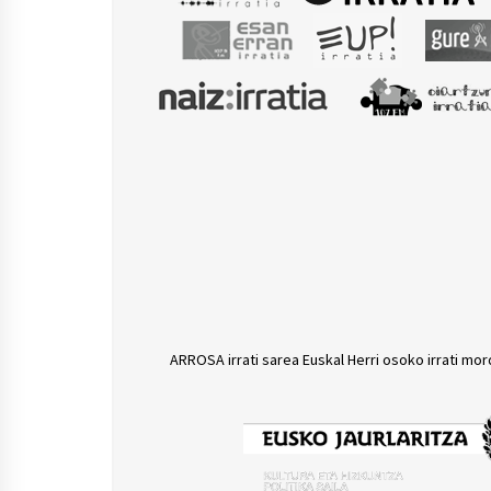
ARROSA irrati sarea Euskal Herri osoko irrati mor