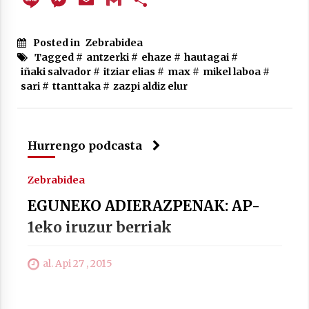
Arrosa sareko IX. topaketak!
2021/10/13
Posted in
Zebrabidea
Tagged #
antzerki
#
ehaze
#
hautagai
#
iñaki salvador
#
itziar elias
#
max
#
mikel laboa
#
Azaroak 6 Iurretan Arrosa sarearen
sari
#
ttanttaka
#
zazpi aldiz elur
IX. topaketak
2021/10/04
Hurrengo podcasta
Segura irratian Arrosaren 20 urteez
2021/07/22
Zebrabidea
EGUNEKO ADIERAZPENAK: AP-
1eko iruzur berriak
Arrosari buruzko erreportaia
al. Api 27 , 2015
2021/07/16