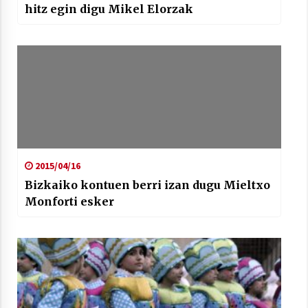
hitz egin digu Mikel Elorzak
2015/04/16
Bizkaiko kontuen berri izan dugu Mieltxo
Monforti esker