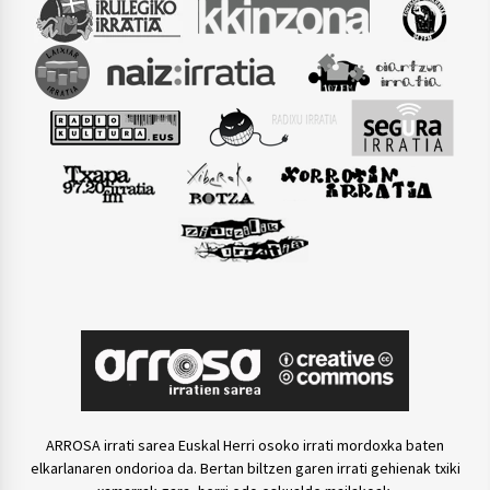
ARROSA irrati sarea Euskal Herri osoko irrati mordoxka baten
elkarlanaren ondorioa da. Bertan biltzen garen irrati gehienak txiki