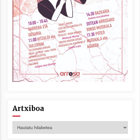
Artxiboa
Artxiboa