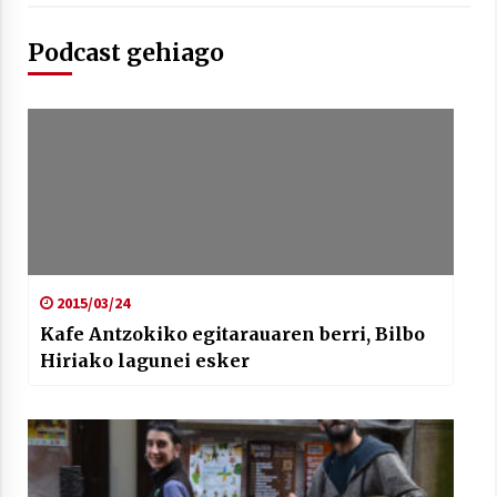
Podcast gehiago
Berria egunkarian elkarrizketa
Arrosaren 20 urteez
2021/07/06
Hala Bedi irratiko Hizpidea saioan
Arrosaren 20 urteez
2021/07/03
2015/03/24
Kafe Antzokiko egitarauaren berri, Bilbo
Hiriako lagunei esker
Zebrabidearen denboraldi amaiera
EHZtik