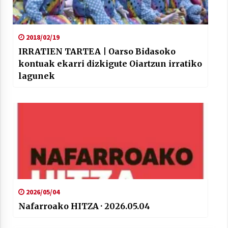
2018/02/19
IRRATIEN TARTEA | Oarso Bidasoko
kontuak ekarri dizkigute Oiartzun irratiko
lagunek
2026/05/04
Nafarroako HITZA · 2026.05.04