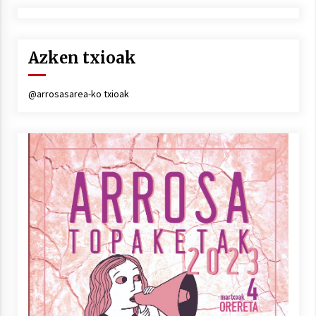
Azken txioak
@arrosasarea-ko txioak