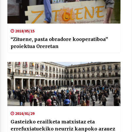
2021/07/01
2018/05/15
“Zituene, pasta obradore kooperatiboa”
Arrosaren laburpen bideoa Hamaika
proiektua Oreretan
Telebistaren eskutik
2021/06/30
2016/01/29
Gasteizko erailketa matxistaz eta
errefuxiatuekiko neurriz kanpoko arauez