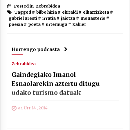
Arrosa sareko IX. topaketak!
Posted in
Zebrabidea
2021/10/13
Tagged #
bilbo hiria
#
ekitaldi
#
elkarrizketa
#
gabriel aresti
#
irratia
#
jaiotza
#
monasterio
#
poesia
#
poeta
#
urtemuga
#
xabier
Azaroak 6 Iurretan Arrosa sarearen
IX. topaketak
2021/10/04
Hurrengo podcasta
Segura irratian Arrosaren 20 urteez
Zebrabidea
2021/07/22
Gaindegiako Imanol
Esnaolarekin aztertu ditugu
udako turismo datuak
Arrosari buruzko erreportaia
ar. Urr 14 , 2014
2021/07/16