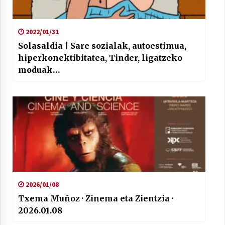
2022/01/31
Solasaldia | Sare sozialak, autoestimua,
hiperkonektibitatea, Tinder, ligatzeko
moduak…
2026/01/08
Txema Muñoz · Zinema eta Zientzia ·
2026.01.08