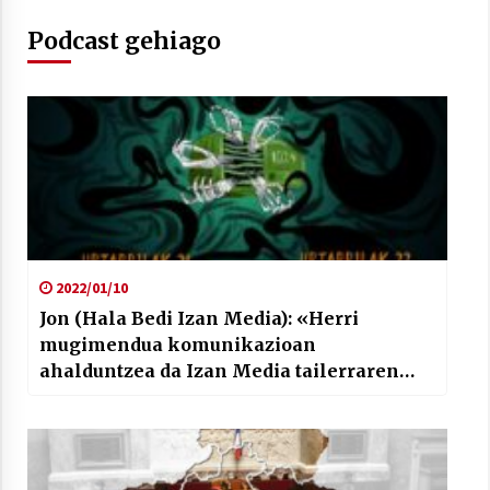
Podcast gehiago
Berria egunkarian elkarrizketa
Arrosaren 20 urteez
2021/07/06
Hala Bedi irratiko Hizpidea saioan
Arrosaren 20 urteez
2021/07/03
2022/01/10
Jon (Hala Bedi Izan Media): «Herri
mugimendua komunikazioan
ahalduntzea da Izan Media tailerraren
helburua.»
Zebrabidearen denboraldi amaiera
EHZtik
2021/07/01