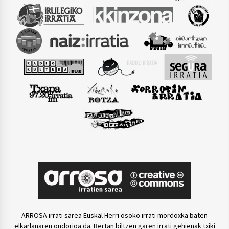
ARROSA irrati sarea Euskal Herri osoko irrati mordoxka baten
elkarlanaren ondorioa da. Bertan biltzen garen irrati gehienak txiki