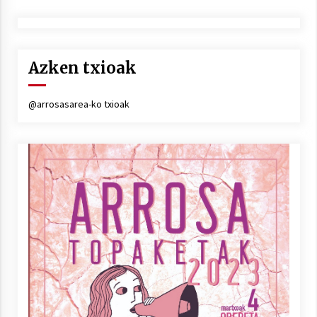
Azken txioak
@arrosasarea-ko txioak