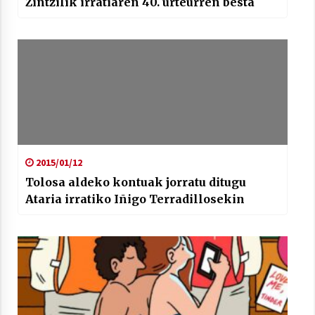
Zintzilik irratiaren 40. urteurren besta
2015/01/12
Tolosa aldeko kontuak jorratu ditugu
Ataria irratiko Iñigo Terradillosekin