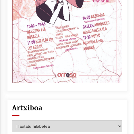
Artxiboa
Artxiboa