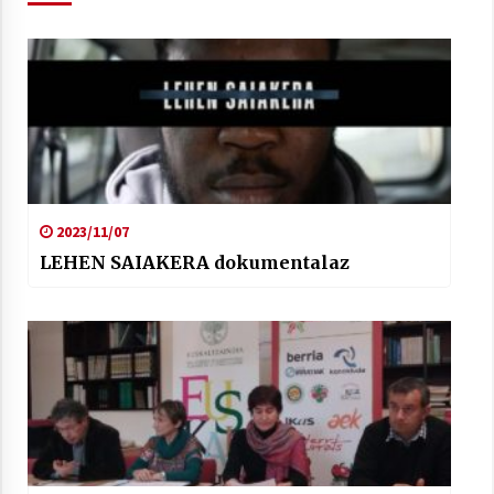
Berria egunkarian elkarrizketa
Arrosaren 20 urteez
2021/07/06
Hala Bedi irratiko Hizpidea saioan
2023/11/07
Arrosaren 20 urteez
LEHEN SAIAKERA dokumentalaz
2021/07/03
Zebrabidearen denboraldi amaiera
EHZtik