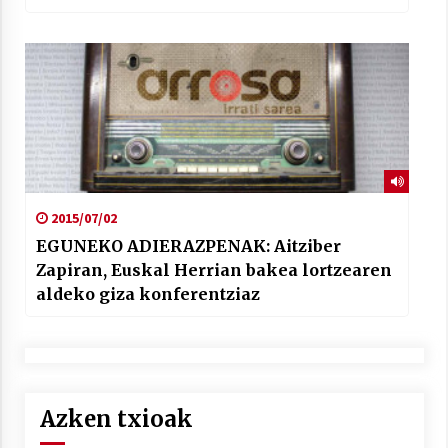
2015/07/02
EGUNEKO ADIERAZPENAK: Aitziber
Zapiran, Euskal Herrian bakea lortzearen
aldeko giza konferentziaz
Azken txioak