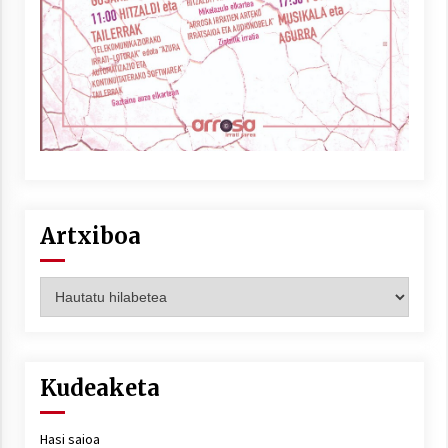
Artxiboa
Artxiboa
Kudeaketa
Hasi saioa