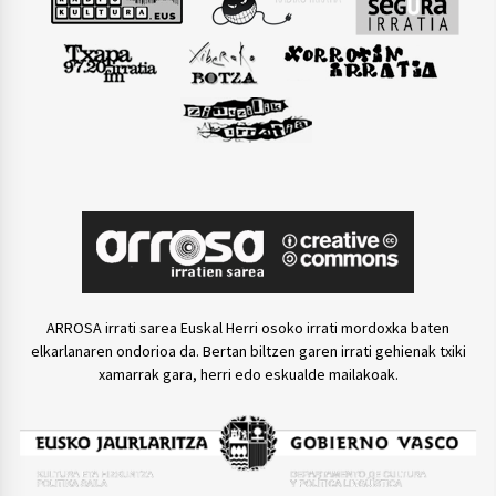
ARROSA irrati sarea Euskal Herri osoko irrati mordoxka baten
elkarlanaren ondorioa da. Bertan biltzen garen irrati gehienak txiki
xamarrak gara, herri edo eskualde mailakoak.