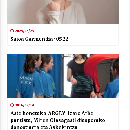
2025/05/23
Saioa Garmendia · 05.22
2016/09/14
Aste honetako ‘ARGIA’: Izaro Arbe
puntista, Miren Olasagasti diasporako
donostiarra eta Askekintza