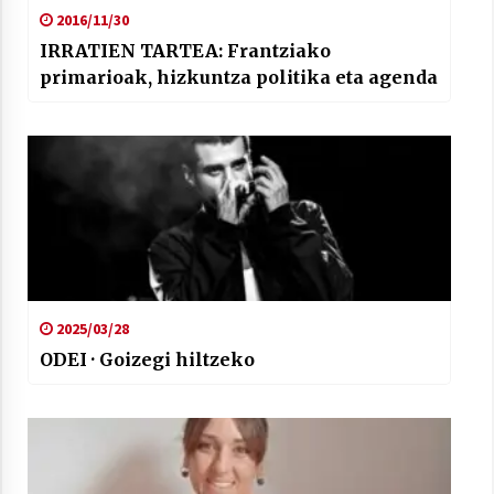
2021/07/01
2016/11/30
IRRATIEN TARTEA: Frantziako
primarioak, hizkuntza politika eta agenda
Arrosaren laburpen bideoa Hamaika
Telebistaren eskutik
2021/06/30
2025/03/28
ODEI · Goizegi hiltzeko